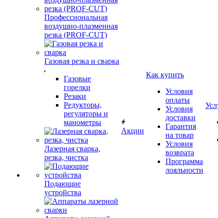
Профессиональная
воздушно-плазменная
резка (PROF-CUT)
Газовая резка и сварка
Как купить
Газовые
горелки
Условия
Резаки
оплаты
Редукторы,
Усл
Условия
регуляторы и
доставки
манометры
Гарантия
Акции
на товар
Условия
Лазерная сварка,
возврата
резка, чистка
Программа
лояльности
Подающие
устройства