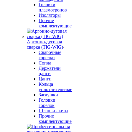
Головки
плазмотронов
Изоляторы
Прочие
комплектующие
Аргонно-дуговая
сварка (TIG-WIG)
Сварочные
горелки
Сопла
Держатели
цанги
Цанги
Кольца
уплотнительные
Заглушки
Головки
горелок
Шланг-пакеты
Прочие
комплектующие