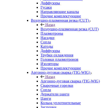
Диффузоры
Гусаки
Направляющие каналы
Прочие комплектующие
Воздушно-плазменная резка (CUT)
Назад
Воздушно-плазменная резка (CUT)
Плазмотроны
Насадки
Сопла
Катоды
Диффузоры
Трубки охлаждения
Головки плазмотронов
Изоляторы
Прочие комплектующие
Аргонно-дуговая сварка (TIG-WIG)
Назад
Аргонно-дуговая сварка (TIG-WIG)
Сварочные горелки
Сопла
Держатели цанги
Цанги
Кольца уплотнительные
Заглушки