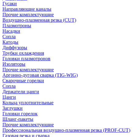
Гусаки
Направляющие каналы
Прочие комплектующие
Воздушно-плазменная резка (CUT)
Плазмотроны
Насадки
Сопла
Катоды
Диффузоры
Трубки охлаждения
Головки плазмотронов
Изоляторы
Прочие комплектующие
Аргонно-дуговая сварка (TIG-WIG)
Сварочные горелки
Сопла
Держатели цанги
Цанги
Кольца уплотнительные
Заглушки
Головки горелок
Шланг-пакеты
Прочие комплектующие
Профессиональная воздушно-плазменная резка (PROF-CUT)
Газовая резка и сварка