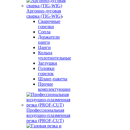
Аргонно-дуговая
сварка (TIG-WIG)
Сварочные
горелки
Сопла
Держатели
цанги
Цанги
Кольца
уплотнительные
Заглушки
Головки
горелок
Шланг-пакеты
Прочие
комплектующие
Профессиональная
воздушно-плазменная
резка (PROF-CUT)