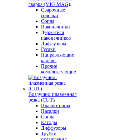
сварка (MIG-MAG)
Сварочные
горелки
Сопла
Наконечники
Держатели
наконечников
Диффузоры
Гусаки
Направляющие
каналы
Прочие
комплектующие
Воздушно-плазменная
резка (CUT)
Плазмотроны
Насадки
Сопла
Катоды
Диффузоры
Трубки
охлаждения