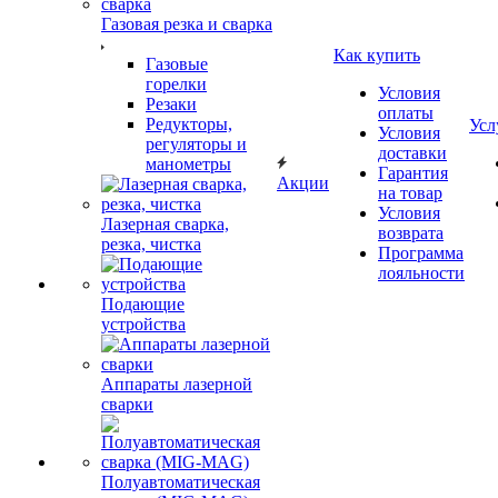
Газовая резка и сварка
Как купить
Газовые
горелки
Условия
Резаки
оплаты
Редукторы,
Усл
Условия
регуляторы и
доставки
манометры
Гарантия
Акции
на товар
Условия
Лазерная сварка,
возврата
резка, чистка
Программа
лояльности
Подающие
устройства
Аппараты лазерной
сварки
Полуавтоматическая