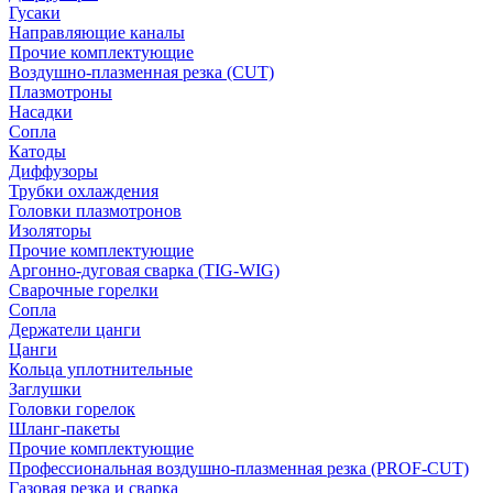
Гусаки
Направляющие каналы
Прочие комплектующие
Воздушно-плазменная резка (CUT)
Плазмотроны
Насадки
Сопла
Катоды
Диффузоры
Трубки охлаждения
Головки плазмотронов
Изоляторы
Прочие комплектующие
Аргонно-дуговая сварка (TIG-WIG)
Сварочные горелки
Сопла
Держатели цанги
Цанги
Кольца уплотнительные
Заглушки
Головки горелок
Шланг-пакеты
Прочие комплектующие
Профессиональная воздушно-плазменная резка (PROF-CUT)
Газовая резка и сварка