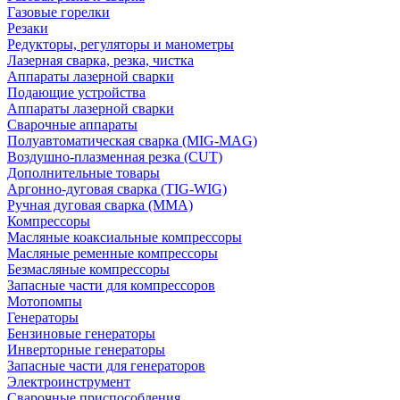
Газовые горелки
Резаки
Редукторы, регуляторы и манометры
Лазерная сварка, резка, чистка
Аппараты лазерной сварки
Подающие устройства
Аппараты лазерной сварки
Сварочные аппараты
Полуавтоматическая сварка (MIG-MAG)
Воздушно-плазменная резка (CUT)
Дополнительные товары
Аргонно-дуговая сварка (TIG-WIG)
Ручная дуговая сварка (MMA)
Компрессоры
Масляные коаксиальные компрессоры
Масляные ременные компрессоры
Безмасляные компрессоры
Запасные части для компрессоров
Мотопомпы
Генераторы
Бензиновые генераторы
Инверторные генераторы
Запасные части для генераторов
Электроинструмент
Сварочные приспособления