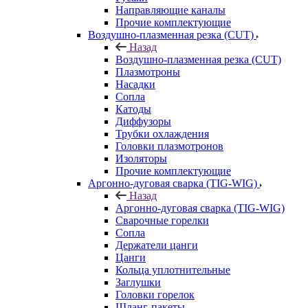
Направляющие каналы
Прочие комплектующие
Воздушно-плазменная резка (CUT)
Назад
Воздушно-плазменная резка (CUT)
Плазмотроны
Насадки
Сопла
Катоды
Диффузоры
Трубки охлаждения
Головки плазмотронов
Изоляторы
Прочие комплектующие
Аргонно-дуговая сварка (TIG-WIG)
Назад
Аргонно-дуговая сварка (TIG-WIG)
Сварочные горелки
Сопла
Держатели цанги
Цанги
Кольца уплотнительные
Заглушки
Головки горелок
Шланг-пакеты