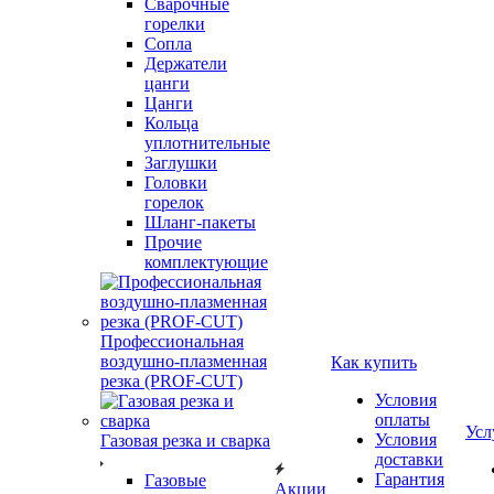
Сварочные
горелки
Сопла
Держатели
цанги
Цанги
Кольца
уплотнительные
Заглушки
Головки
горелок
Шланг-пакеты
Прочие
комплектующие
Профессиональная
воздушно-плазменная
Как купить
резка (PROF-CUT)
Условия
оплаты
Усл
Условия
Газовая резка и сварка
доставки
Гарантия
Газовые
Акции