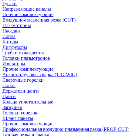
Гусаки
Направляющие каналы
Прочие комплектующие
Воздушно-плазменная резка (CUT)
Плазмотроны
Насадки
Сопла
Катоды
Диффузоры
Трубки охлаждения
Головки плазмотронов
Изоляторы
Прочие комплектующие
Аргонно-дуговая сварка (TIG-WIG)
Сварочные горелки
Сопла
Держатели цанги
Цанги
Кольца уплотнительные
Заглушки
Головки горелок
Шланг-пакеты
Прочие комплектующие
Профессиональная воздушно-плазменная резка (PROF-CUT)
Газовая резка и сварка