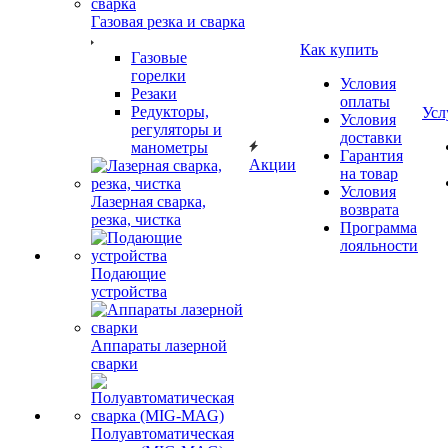
Газовая резка и сварка
Как купить
Газовые
горелки
Условия
Резаки
оплаты
Редукторы,
Усл
Условия
регуляторы и
доставки
манометры
Гарантия
Акции
на товар
Условия
Лазерная сварка,
возврата
резка, чистка
Программа
лояльности
Подающие
устройства
Аппараты лазерной
сварки
Полуавтоматическая