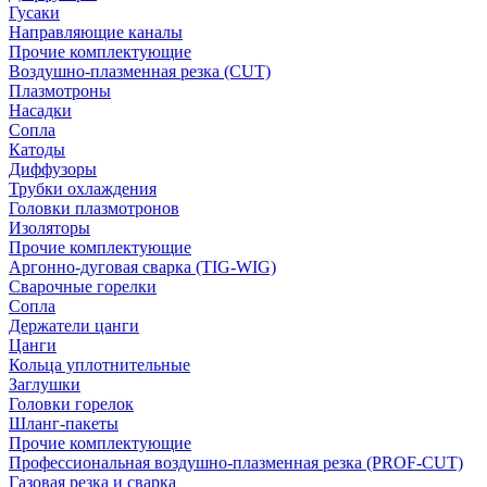
Гусаки
Направляющие каналы
Прочие комплектующие
Воздушно-плазменная резка (CUT)
Плазмотроны
Насадки
Сопла
Катоды
Диффузоры
Трубки охлаждения
Головки плазмотронов
Изоляторы
Прочие комплектующие
Аргонно-дуговая сварка (TIG-WIG)
Сварочные горелки
Сопла
Держатели цанги
Цанги
Кольца уплотнительные
Заглушки
Головки горелок
Шланг-пакеты
Прочие комплектующие
Профессиональная воздушно-плазменная резка (PROF-CUT)
Газовая резка и сварка