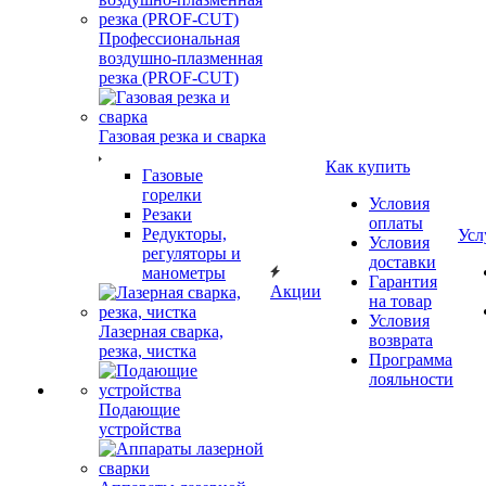
Профессиональная
воздушно-плазменная
резка (PROF-CUT)
Газовая резка и сварка
Как купить
Газовые
горелки
Условия
Резаки
оплаты
Редукторы,
Усл
Условия
регуляторы и
доставки
манометры
Гарантия
Акции
на товар
Условия
Лазерная сварка,
возврата
резка, чистка
Программа
лояльности
Подающие
устройства