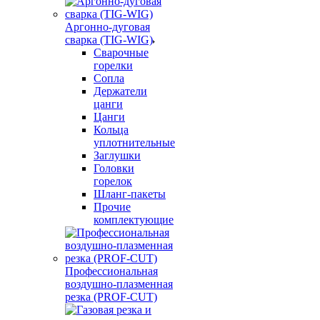
Аргонно-дуговая
сварка (TIG-WIG)
Сварочные
горелки
Сопла
Держатели
цанги
Цанги
Кольца
уплотнительные
Заглушки
Головки
горелок
Шланг-пакеты
Прочие
комплектующие
Профессиональная
воздушно-плазменная
резка (PROF-CUT)