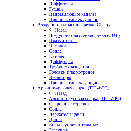
Диффузоры
Гусаки
Направляющие каналы
Прочие комплектующие
Воздушно-плазменная резка (CUT)
Назад
Воздушно-плазменная резка (CUT)
Плазмотроны
Насадки
Сопла
Катоды
Диффузоры
Трубки охлаждения
Головки плазмотронов
Изоляторы
Прочие комплектующие
Аргонно-дуговая сварка (TIG-WIG)
Назад
Аргонно-дуговая сварка (TIG-WIG)
Сварочные горелки
Сопла
Держатели цанги
Цанги
Кольца уплотнительные
Заглушки