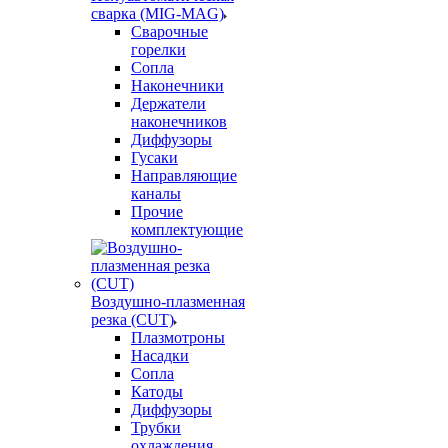
сварка (MIG-MAG)
Сварочные
горелки
Сопла
Наконечники
Держатели
наконечников
Диффузоры
Гусаки
Направляющие
каналы
Прочие
комплектующие
Воздушно-плазменная
резка (CUT)
Плазмотроны
Насадки
Сопла
Катоды
Диффузоры
Трубки
охлаждения