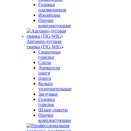
Головки
плазмотронов
Изоляторы
Прочие
комплектующие
Аргонно-дуговая
сварка (TIG-WIG)
Сварочные
горелки
Сопла
Держатели
цанги
Цанги
Кольца
уплотнительные
Заглушки
Головки
горелок
Шланг-пакеты
Прочие
комплектующие