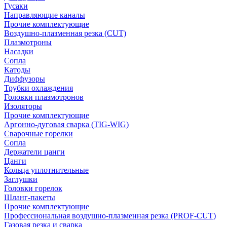
Гусаки
Направляющие каналы
Прочие комплектующие
Воздушно-плазменная резка (CUT)
Плазмотроны
Насадки
Сопла
Катоды
Диффузоры
Трубки охлаждения
Головки плазмотронов
Изоляторы
Прочие комплектующие
Аргонно-дуговая сварка (TIG-WIG)
Сварочные горелки
Сопла
Держатели цанги
Цанги
Кольца уплотнительные
Заглушки
Головки горелок
Шланг-пакеты
Прочие комплектующие
Профессиональная воздушно-плазменная резка (PROF-CUT)
Газовая резка и сварка