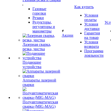
Как купить
Газовые
горелки
Условия
Резаки
оплаты
Редукторы,
Усл
Условия
регуляторы и
доставки
манометры
Гарантия
Акции
на товар
Условия
Лазерная сварка,
возврата
резка, чистка
Программа
лояльности
Подающие
устройства
Аппараты лазерной
сварки
Полуавтоматическая
сварка (MIG-MAG)