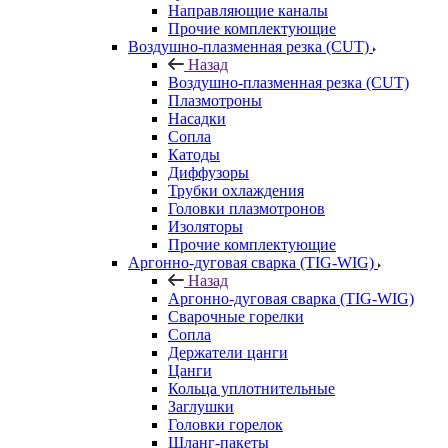
Направляющие каналы
Прочие комплектующие
Воздушно-плазменная резка (CUT)
Назад
Воздушно-плазменная резка (CUT)
Плазмотроны
Насадки
Сопла
Катоды
Диффузоры
Трубки охлаждения
Головки плазмотронов
Изоляторы
Прочие комплектующие
Аргонно-дуговая сварка (TIG-WIG)
Назад
Аргонно-дуговая сварка (TIG-WIG)
Сварочные горелки
Сопла
Держатели цанги
Цанги
Кольца уплотнительные
Заглушки
Головки горелок
Шланг-пакеты