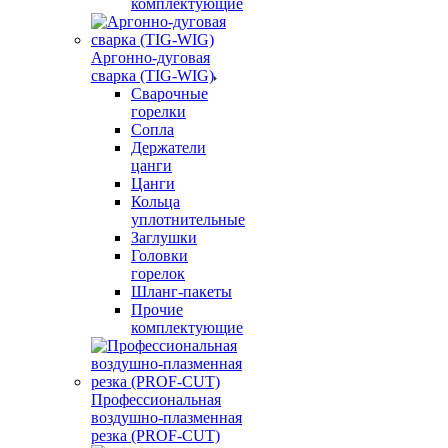
комплектующие
Аргонно-дуговая
сварка (TIG-WIG)
Сварочные
горелки
Сопла
Держатели
цанги
Цанги
Кольца
уплотнительные
Заглушки
Головки
горелок
Шланг-пакеты
Прочие
комплектующие
Профессиональная
воздушно-плазменная
резка (PROF-CUT)