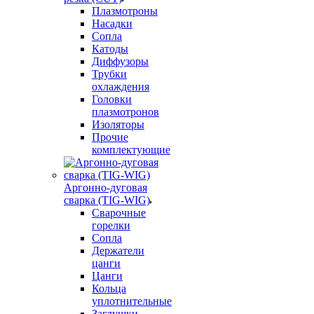
Плазмотроны
Насадки
Сопла
Катоды
Диффузоры
Трубки
охлаждения
Головки
плазмотронов
Изоляторы
Прочие
комплектующие
Аргонно-дуговая
сварка (TIG-WIG)
Сварочные
горелки
Сопла
Держатели
цанги
Цанги
Кольца
уплотнительные
Заглушки