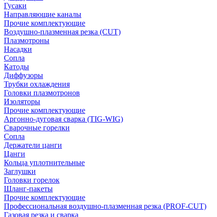
Гусаки
Направляющие каналы
Прочие комплектующие
Воздушно-плазменная резка (CUT)
Плазмотроны
Насадки
Сопла
Катоды
Диффузоры
Трубки охлаждения
Головки плазмотронов
Изоляторы
Прочие комплектующие
Аргонно-дуговая сварка (TIG-WIG)
Сварочные горелки
Сопла
Держатели цанги
Цанги
Кольца уплотнительные
Заглушки
Головки горелок
Шланг-пакеты
Прочие комплектующие
Профессиональная воздушно-плазменная резка (PROF-CUT)
Газовая резка и сварка