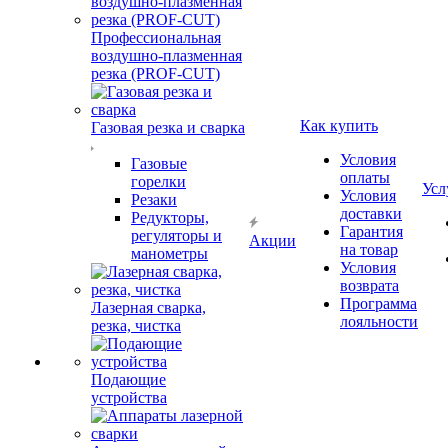
Профессиональная
воздушно-плазменная
резка (PROF-CUT)
Как купить
Газовая резка и сварка
Условия
Газовые
оплаты
горелки
Усл
Условия
Резаки
доставки
Редукторы,
Гарантия
регуляторы и
Акции
на товар
манометры
Условия
возврата
Программа
Лазерная сварка,
лояльности
резка, чистка
Подающие
устройства