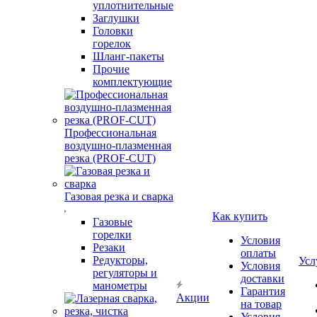
уплотнительные
Заглушки
Головки
горелок
Шланг-пакеты
Прочие
комплектующие
Профессиональная
воздушно-плазменная
резка (PROF-CUT)
Газовая резка и сварка
Как купить
Газовые
горелки
Условия
Резаки
оплаты
Редукторы,
Усл
Условия
регуляторы и
доставки
манометры
Гарантия
Акции
на товар
Условия