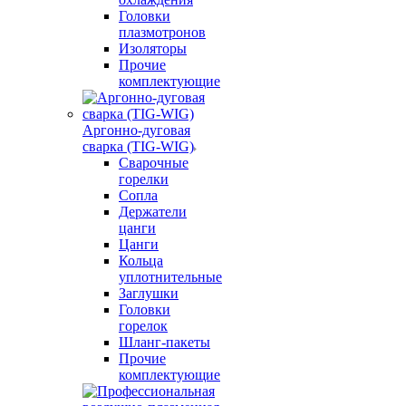
Головки
плазмотронов
Изоляторы
Прочие
комплектующие
Аргонно-дуговая
сварка (TIG-WIG)
Сварочные
горелки
Сопла
Держатели
цанги
Цанги
Кольца
уплотнительные
Заглушки
Головки
горелок
Шланг-пакеты
Прочие
комплектующие