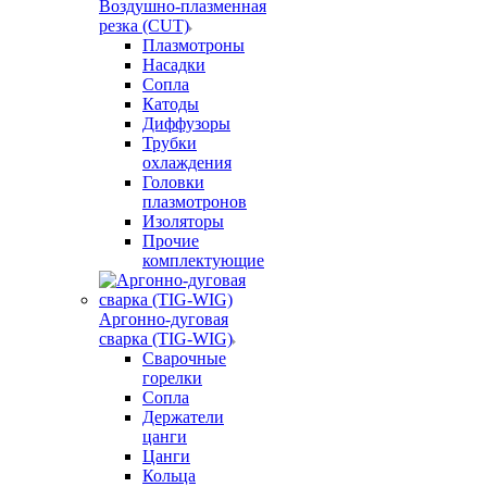
Воздушно-плазменная
резка (CUT)
Плазмотроны
Насадки
Сопла
Катоды
Диффузоры
Трубки
охлаждения
Головки
плазмотронов
Изоляторы
Прочие
комплектующие
Аргонно-дуговая
сварка (TIG-WIG)
Сварочные
горелки
Сопла
Держатели
цанги
Цанги
Кольца