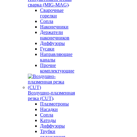
сварка (MIG-MAG)
Сварочные
горелки
Сопла
Наконечники
Держатели
наконечников
Диффузоры
Гусаки
Направляющие
каналы
Прочие
комплектующие
Воздушно-плазменная
резка (CUT)
Плазмотроны
Насадки
Сопла
Катоды
Диффузоры
Трубки
охлаждения