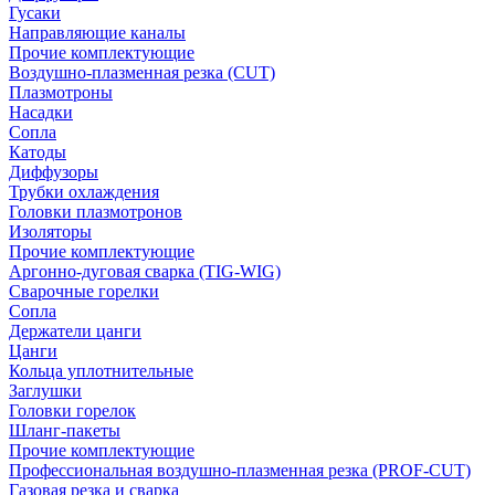
Гусаки
Направляющие каналы
Прочие комплектующие
Воздушно-плазменная резка (CUT)
Плазмотроны
Насадки
Сопла
Катоды
Диффузоры
Трубки охлаждения
Головки плазмотронов
Изоляторы
Прочие комплектующие
Аргонно-дуговая сварка (TIG-WIG)
Сварочные горелки
Сопла
Держатели цанги
Цанги
Кольца уплотнительные
Заглушки
Головки горелок
Шланг-пакеты
Прочие комплектующие
Профессиональная воздушно-плазменная резка (PROF-CUT)
Газовая резка и сварка