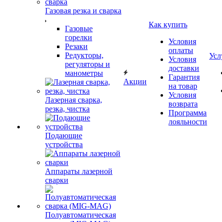
Газовая резка и сварка
Как купить
Газовые
горелки
Условия
Резаки
оплаты
Редукторы,
Усл
Условия
регуляторы и
доставки
манометры
Гарантия
Акции
на товар
Условия
Лазерная сварка,
возврата
резка, чистка
Программа
лояльности
Подающие
устройства
Аппараты лазерной
сварки
Полуавтоматическая