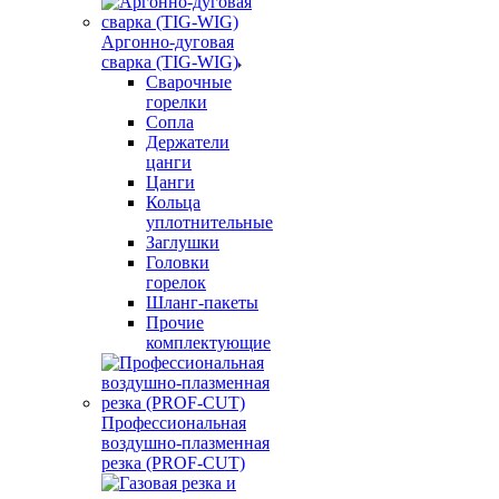
Аргонно-дуговая
сварка (TIG-WIG)
Сварочные
горелки
Сопла
Держатели
цанги
Цанги
Кольца
уплотнительные
Заглушки
Головки
горелок
Шланг-пакеты
Прочие
комплектующие
Профессиональная
воздушно-плазменная
резка (PROF-CUT)