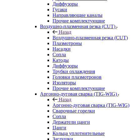
Диффузоры
Гусаки
Направляющие каналы
Прочие комплектующие
Воздушно-плазменная резка (CUT)
Назад
Воздушно-плазменная резка (CUT)
Плазмотроны
Насадки
Сопла
Катоды
Диффузоры
Трубки охлаждения
Головки плазмотронов
Изоляторы
Прочие комплектующие
Аргонно-дуговая сварка (TIG-WIG)
Назад
Аргонно-дуговая сварка (TIG-WIG)
Сварочные горелки
Сопла
Держатели цанги
Цанги
Кольца уплотнительные
Заглушки