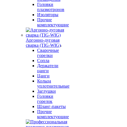
Головки
плазмотронов
Изоляторы
Прочие
комплектующие
Аргонно-дуговая
сварка (TIG-WIG)
Сварочные
горелки
Сопла
Держатели
цанги
Цанги
Кольца
уплотнительные
Заглушки
Головки
горелок
Шланг-пакеты
Прочие
комплектующие