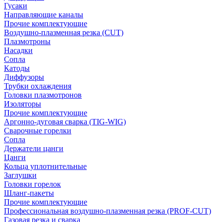
Гусаки
Направляющие каналы
Прочие комплектующие
Воздушно-плазменная резка (CUT)
Плазмотроны
Насадки
Сопла
Катоды
Диффузоры
Трубки охлаждения
Головки плазмотронов
Изоляторы
Прочие комплектующие
Аргонно-дуговая сварка (TIG-WIG)
Сварочные горелки
Сопла
Держатели цанги
Цанги
Кольца уплотнительные
Заглушки
Головки горелок
Шланг-пакеты
Прочие комплектующие
Профессиональная воздушно-плазменная резка (PROF-CUT)
Газовая резка и сварка