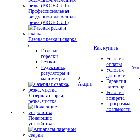
Профессиональная
воздушно-плазменная
резка (PROF-CUT)
Газовая резка и сварка
Как купить
Газовые
горелки
Условия
Резаки
оплаты
Редукторы,
Усл
Условия
регуляторы и
доставки
манометры
Гарантия
Акции
на товар
Условия
Лазерная сварка,
возврата
резка, чистка
Программа
лояльности
Подающие
устройства