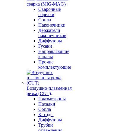
сварка (MIG-MAG)
Сварочные
горелки
Сопла
Наконечники
Держатели
наконечников
Диффузоры
Гусаки
Направляющие
каналы
Прочие
комплектующие
Воздушно-плазменная
резка (CUT)
Плазмотроны
Насадки
Сопла
Катоды
Диффузоры
Трубки
охлаждения