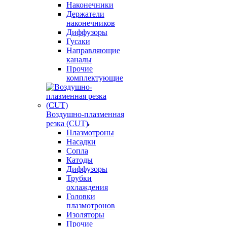
Наконечники
Держатели
наконечников
Диффузоры
Гусаки
Направляющие
каналы
Прочие
комплектующие
Воздушно-плазменная
резка (CUT)
Плазмотроны
Насадки
Сопла
Катоды
Диффузоры
Трубки
охлаждения
Головки
плазмотронов
Изоляторы
Прочие