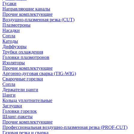
Гусаки
Направляющие каналы
Прочие комплектующие
Воздушно-плазменная резка (CUT)
Плазмотроны
Насадки
Сопла
Катоды
Диффузоры
Трубки охлаждения
Головки плазмотронов
Изоляторы
Прочие комплектующие
Аргонно-дуговая сварка (TIG-WIG)
Сварочные горелки
Сопла
Держатели цанги
Цанги
Кольца уплотнительные
Заглушки
Головки горелок
Шланг-пакеты
Прочие комплектующие
Профессиональная воздушно-плазменная резка (PROF-CUT)
Газовая резка и сварка