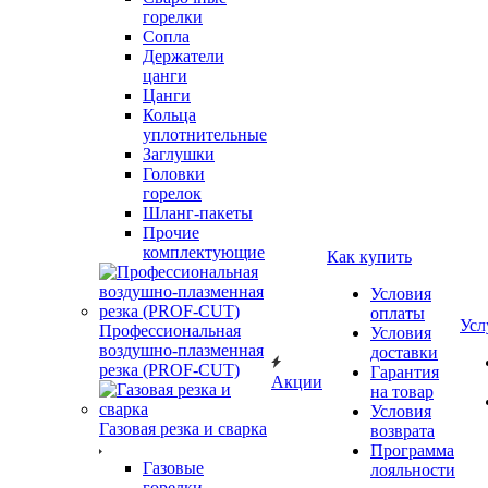
горелки
Сопла
Держатели
цанги
Цанги
Кольца
уплотнительные
Заглушки
Головки
горелок
Шланг-пакеты
Прочие
комплектующие
Как купить
Условия
оплаты
Усл
Профессиональная
Условия
воздушно-плазменная
доставки
резка (PROF-CUT)
Гарантия
Акции
на товар
Условия
Газовая резка и сварка
возврата
Программа
Газовые
лояльности
горелки