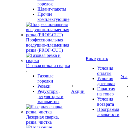
горелок
Шланг-пакеты
Прочие
комплектующие
Профессиональная
воздушно-плазменная
резка (PROF-CUT)
Как купить
Газовая резка и сварка
Условия
оплаты
Газовые
Усл
Условия
горелки
доставки
Резаки
Гарантия
Редукторы,
Акции
на товар
регуляторы и
Условия
манометры
возврата
Программа
лояльности
Лазерная сварка,
резка, чистка