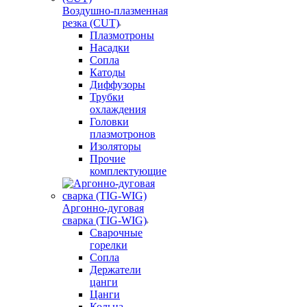
Воздушно-плазменная
резка (CUT)
Плазмотроны
Насадки
Сопла
Катоды
Диффузоры
Трубки
охлаждения
Головки
плазмотронов
Изоляторы
Прочие
комплектующие
Аргонно-дуговая
сварка (TIG-WIG)
Сварочные
горелки
Сопла
Держатели
цанги
Цанги
Кольца