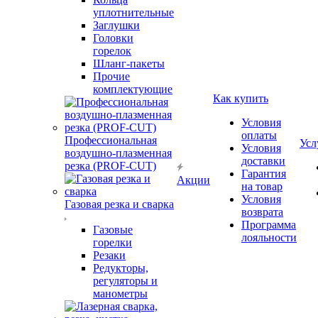
уплотнительные
Заглушки
Головки
горелок
Шланг-пакеты
Прочие
комплектующие
Как купить
Условия
оплаты
Профессиональная
Усл
Условия
воздушно-плазменная
доставки
резка (PROF-CUT)
Гарантия
Акции
на товар
Условия
Газовая резка и сварка
возврата
Программа
Газовые
лояльности
горелки
Резаки
Редукторы,
регуляторы и
манометры