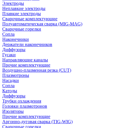
Электроды
Неплавкие электроды
Плавкие электроды
Сварочные комплектующие
Полуавтоматическая сварка (MIG-MAG)
Сварочные горелки
Сопла
Наконечники
Держатели наконечников
Диффузоры
Гусаки
Направляющие каналы
Прочие комплектующие
Воздушно-плазменная резка (CUT)
Плазмотроны
Насадки
Сопла
Катоды
Диффузоры
Трубки охлаждения
Головки плазмотронов
Изоляторы
Прочие комплектующие
Аргонно-дуговая сварка (TIG-WIG)
Сварочные горелки