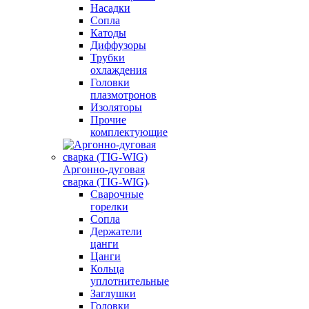
Насадки
Сопла
Катоды
Диффузоры
Трубки
охлаждения
Головки
плазмотронов
Изоляторы
Прочие
комплектующие
Аргонно-дуговая
сварка (TIG-WIG)
Сварочные
горелки
Сопла
Держатели
цанги
Цанги
Кольца
уплотнительные
Заглушки
Головки