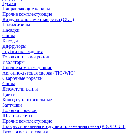
Гусаки
Направляющие каналы
Прочие комплектующие
Воздушно-плазменная резка (CUT)
Плазмотроны
Насадки
Сопла
Катоды
Диффузоры
Трубки охлаждения
Головки плазмотронов
Изоляторы
Прочие комплектующие
Аргонно-дуговая сварка (TIG-WIG)
Сварочные горелки
Сопла
Держатели цанги
Цанги
Кольца уплотнительные
Заглушки
Головки горелок
Шланг-пакеты
Прочие комплектующие
Профессиональная воздушно-плазменная резка (PROF-CUT)
Газовая резка и сварка