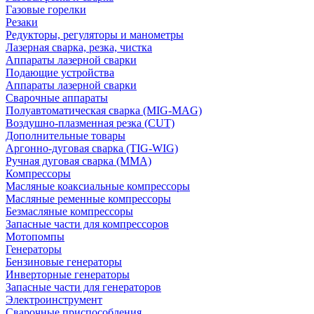
Газовые горелки
Резаки
Редукторы, регуляторы и манометры
Лазерная сварка, резка, чистка
Аппараты лазерной сварки
Подающие устройства
Аппараты лазерной сварки
Сварочные аппараты
Полуавтоматическая сварка (MIG-MAG)
Воздушно-плазменная резка (CUT)
Дополнительные товары
Аргонно-дуговая сварка (TIG-WIG)
Ручная дуговая сварка (MMA)
Компрессоры
Масляные коаксиальные компрессоры
Масляные ременные компрессоры
Безмасляные компрессоры
Запасные части для компрессоров
Мотопомпы
Генераторы
Бензиновые генераторы
Инверторные генераторы
Запасные части для генераторов
Электроинструмент
Сварочные приспособления