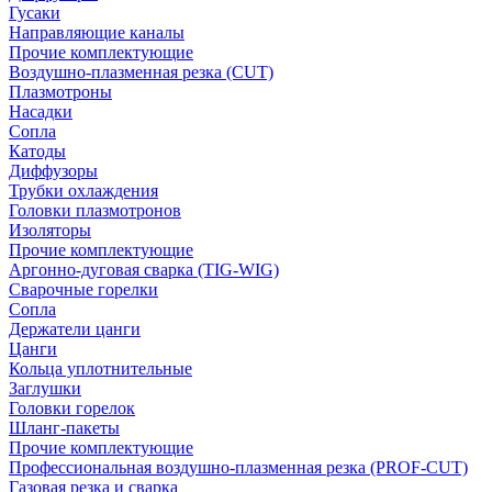
Гусаки
Направляющие каналы
Прочие комплектующие
Воздушно-плазменная резка (CUT)
Плазмотроны
Насадки
Сопла
Катоды
Диффузоры
Трубки охлаждения
Головки плазмотронов
Изоляторы
Прочие комплектующие
Аргонно-дуговая сварка (TIG-WIG)
Сварочные горелки
Сопла
Держатели цанги
Цанги
Кольца уплотнительные
Заглушки
Головки горелок
Шланг-пакеты
Прочие комплектующие
Профессиональная воздушно-плазменная резка (PROF-CUT)
Газовая резка и сварка