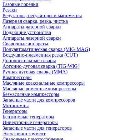
Газовые горелки
Резаки
Редукторы, регуляторы и манометры
Лазерная сварка, резка, чистка
Аппараты лазерной сварки
Подающие устройства
Аппараты лазерной сварки
Сварочные аппараты
Полуавтоматическая сварка (MIG-MAG)
Воздушно-плазменная резка (CUT)
Дополнительные товары
Аргонно-дуговая сварка (TIG-WIG)
Ручная дуговая сварка (MMA)
Компрессоры
Масляные коаксиальные компрессоры
Масляные ременные компрессоры
Безмасляные компрессоры
Запасные части для компрессоров
Мотопомпы
Генераторы
Бензиновые генераторы
Инверторные генераторы
Запасные части для генераторов
Электроинструмент
Сварочные приспособления