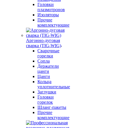
Головки
плазмотронов
Изоляторы
Прочие
комплектующие
Аргонно-дуговая
сварка (TIG-WIG)
Сварочные
горелки
Сопла
Держатели
цанги
Цанги
Кольца
уплотнительные
Заглушки
Головки
горелок
Шланг-пакеты
Прочие
комплектующие