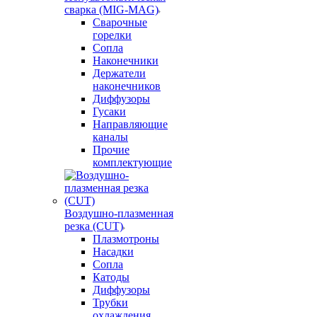
сварка (MIG-MAG)
Сварочные
горелки
Сопла
Наконечники
Держатели
наконечников
Диффузоры
Гусаки
Направляющие
каналы
Прочие
комплектующие
Воздушно-плазменная
резка (CUT)
Плазмотроны
Насадки
Сопла
Катоды
Диффузоры
Трубки
охлаждения