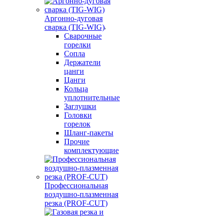
Аргонно-дуговая
сварка (TIG-WIG)
Сварочные
горелки
Сопла
Держатели
цанги
Цанги
Кольца
уплотнительные
Заглушки
Головки
горелок
Шланг-пакеты
Прочие
комплектующие
Профессиональная
воздушно-плазменная
резка (PROF-CUT)