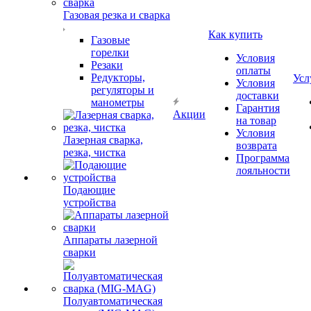
Газовая резка и сварка
Как купить
Газовые
горелки
Условия
Резаки
оплаты
Редукторы,
Усл
Условия
регуляторы и
доставки
манометры
Гарантия
Акции
на товар
Условия
Лазерная сварка,
возврата
резка, чистка
Программа
лояльности
Подающие
устройства
Аппараты лазерной
сварки
Полуавтоматическая