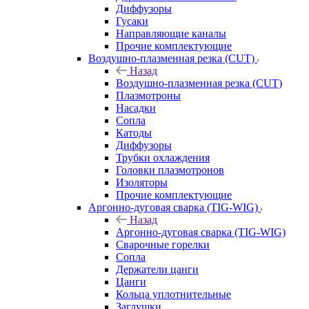
Диффузоры
Гусаки
Направляющие каналы
Прочие комплектующие
Воздушно-плазменная резка (CUT)
Назад
Воздушно-плазменная резка (CUT)
Плазмотроны
Насадки
Сопла
Катоды
Диффузоры
Трубки охлаждения
Головки плазмотронов
Изоляторы
Прочие комплектующие
Аргонно-дуговая сварка (TIG-WIG)
Назад
Аргонно-дуговая сварка (TIG-WIG)
Сварочные горелки
Сопла
Держатели цанги
Цанги
Кольца уплотнительные
Заглушки