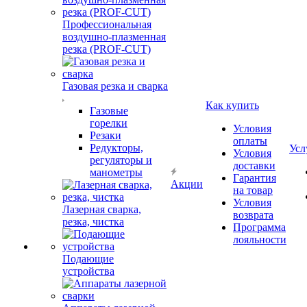
Профессиональная
воздушно-плазменная
резка (PROF-CUT)
Газовая резка и сварка
Как купить
Газовые
горелки
Условия
Резаки
оплаты
Редукторы,
Усл
Условия
регуляторы и
доставки
манометры
Гарантия
Акции
на товар
Условия
Лазерная сварка,
возврата
резка, чистка
Программа
лояльности
Подающие
устройства