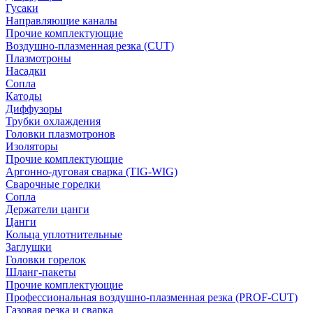
Гусаки
Направляющие каналы
Прочие комплектующие
Воздушно-плазменная резка (CUT)
Плазмотроны
Насадки
Сопла
Катоды
Диффузоры
Трубки охлаждения
Головки плазмотронов
Изоляторы
Прочие комплектующие
Аргонно-дуговая сварка (TIG-WIG)
Сварочные горелки
Сопла
Держатели цанги
Цанги
Кольца уплотнительные
Заглушки
Головки горелок
Шланг-пакеты
Прочие комплектующие
Профессиональная воздушно-плазменная резка (PROF-CUT)
Газовая резка и сварка