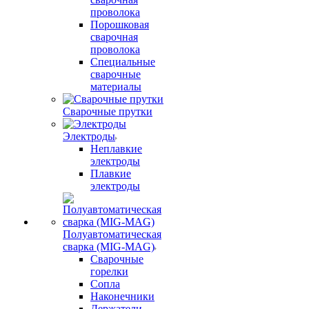
проволока
Порошковая
сварочная
проволока
Специальные
сварочные
материалы
Сварочные прутки
Электроды
Неплавкие
электроды
Плавкие
электроды
Полуавтоматическая
сварка (MIG-MAG)
Сварочные
горелки
Сопла
Наконечники
Держатели