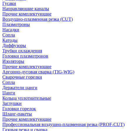
Гусаки
Направляющие каналы
Прочие комплектующие
Воздушно-плазменная резка (CUT)
Плазмотроны
Насадки
Сопла
Катоды
Диффузоры
Трубки охлаждения
Головки плазмотронов
Изоляторы
Прочие комплектующие
Аргонно-дуговая сварка (TIG-WIG)
Сварочные горелки
Сопла
Держатели цанги
Цанги
Кольца уплотнительные
Заглушки
Головки горелок
Шланг-пакеты
Прочие комплектующие
Профессиональная воздушно-плазменная резка (PROF-CUT)
Газовая резка и сварка