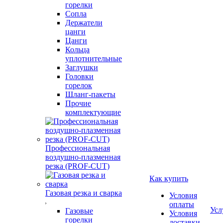
горелки
Сопла
Держатели
цанги
Цанги
Кольца
уплотнительные
Заглушки
Головки
горелок
Шланг-пакеты
Прочие
комплектующие
Профессиональная
воздушно-плазменная
резка (PROF-CUT)
Как купить
Газовая резка и сварка
Условия
оплаты
Усл
Газовые
Условия
горелки
доставки