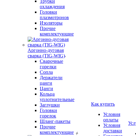
Трубки
охлаждения
Головки
плазмотронов
Изоляторы
Прочие
комплектующие
Аргонно-дуговая
сварка (TIG-WIG)
Сварочные
горелки
Сопла
Держатели
цанги
Цанги
Кольца
уплотнительные
Как купить
Заглушки
Головки
Условия
горелок
оплаты
Шланг-пакеты
Усл
Условия
Прочие
доставки
комплектующие