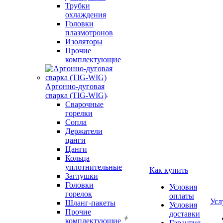
Трубки
охлаждения
Головки
плазмотронов
Изоляторы
Прочие
комплектующие
Аргонно-дуговая
сварка (TIG-WIG)
Сварочные
горелки
Сопла
Держатели
цанги
Цанги
Кольца
уплотнительные
Как купить
Заглушки
Головки
Условия
горелок
оплаты
Усл
Шланг-пакеты
Условия
Прочие
доставки
комплектующие
Гарантия