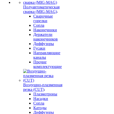
Полуавтоматическая
сварка (MIG-MAG)
Сварочные
горелки
Сопла
Наконечники
Держатели
наконечников
Диффузоры
Гусаки
Направляющие
каналы
Прочие
комплектующие
Воздушно-плазменная
резка (CUT)
Плазмотроны
Насадки
Сопла
Катоды
Диффузоры