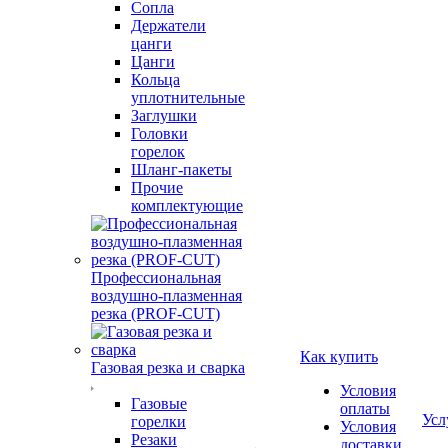
Сопла
Держатели
цанги
Цанги
Кольца
уплотнительные
Заглушки
Головки
горелок
Шланг-пакеты
Прочие
комплектующие
Профессиональная
воздушно-плазменная
резка (PROF-CUT)
Как купить
Газовая резка и сварка
Условия
Газовые
оплаты
Усл
горелки
Условия
Резаки
доставки