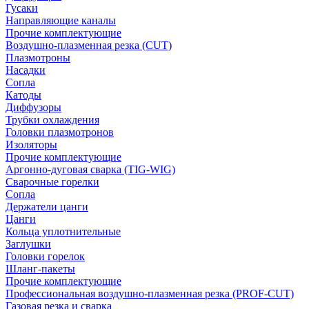
Гусаки
Направляющие каналы
Прочие комплектующие
Воздушно-плазменная резка (CUT)
Плазмотроны
Насадки
Сопла
Катоды
Диффузоры
Трубки охлаждения
Головки плазмотронов
Изоляторы
Прочие комплектующие
Аргонно-дуговая сварка (TIG-WIG)
Сварочные горелки
Сопла
Держатели цанги
Цанги
Кольца уплотнительные
Заглушки
Головки горелок
Шланг-пакеты
Прочие комплектующие
Профессиональная воздушно-плазменная резка (PROF-CUT)
Газовая резка и сварка