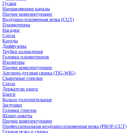
Гусаки
Направляющие каналы
Прочие комплектующие
Воздушно-плазменная резка (CUT)
Плазмотроны
Насадки
Сопла
Катоды
Диффузоры
Трубки охлаждения
Головки плазмотронов
Изоляторы
Прочие комплектующие
Аргонно-дуговая сварка (TIG-WIG)
Сварочные горелки
Сопла
Держатели цанги
Цанги
Кольца уплотнительные
Заглушки
Головки горелок
Шланг-пакеты
Прочие комплектующие
Профессиональная воздушно-плазменная резка (PROF-CUT)
Газовая резка и сварка