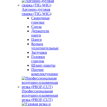
Аргонно-дуговая
сварка (TIG-WIG)
Сварочные
горелки
Сопла
Держатели
цанги
Цанги
Кольца
уплотнительные
Заглушки
Головки
горелок
Шланг-пакеты
Прочие
комплектующие
Профессиональная
воздушно-плазменная
резка (PROF-CUT)