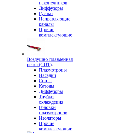
наконечников
Диффузоры
Гусаки
Направляющие
каналы
Прочие
комплектующие
Воздушно-плазменная
резка (CUT)
Плазмотроны
Насадки
Сопла
Катоды
Диффузоры
Трубки
охлаждения
Головки
плазмотронов
Изоляторы
Прочие
комплектующие