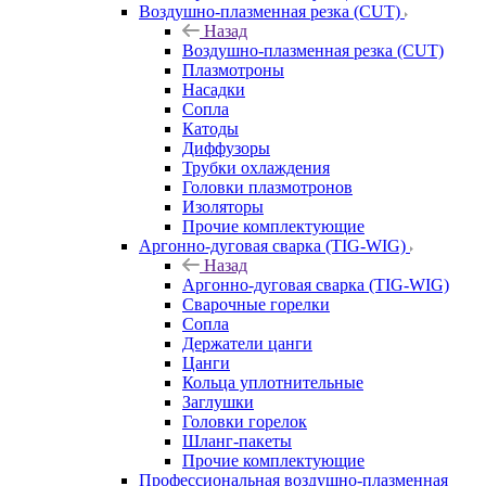
Воздушно-плазменная резка (CUT)
Назад
Воздушно-плазменная резка (CUT)
Плазмотроны
Насадки
Сопла
Катоды
Диффузоры
Трубки охлаждения
Головки плазмотронов
Изоляторы
Прочие комплектующие
Аргонно-дуговая сварка (TIG-WIG)
Назад
Аргонно-дуговая сварка (TIG-WIG)
Сварочные горелки
Сопла
Держатели цанги
Цанги
Кольца уплотнительные
Заглушки
Головки горелок
Шланг-пакеты
Прочие комплектующие
Профессиональная воздушно-плазменная