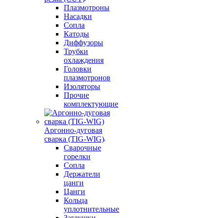
Плазмотроны
Насадки
Сопла
Катоды
Диффузоры
Трубки
охлаждения
Головки
плазмотронов
Изоляторы
Прочие
комплектующие
Аргонно-дуговая
сварка (TIG-WIG)
Сварочные
горелки
Сопла
Держатели
цанги
Цанги
Кольца
уплотнительные
Заглушки