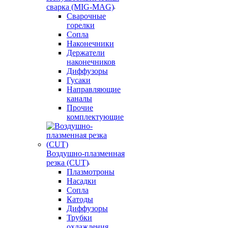
сварка (MIG-MAG)
Сварочные
горелки
Сопла
Наконечники
Держатели
наконечников
Диффузоры
Гусаки
Направляющие
каналы
Прочие
комплектующие
Воздушно-плазменная
резка (CUT)
Плазмотроны
Насадки
Сопла
Катоды
Диффузоры
Трубки
охлаждения