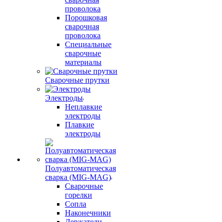
проволока
Порошковая
сварочная
проволока
Специальные
сварочные
материалы
Сварочные прутки
Электроды
Неплавкие
электроды
Плавкие
электроды
Полуавтоматическая
сварка (MIG-MAG)
Сварочные
горелки
Сопла
Наконечники
Держатели