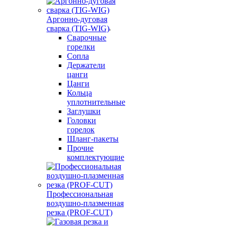
Аргонно-дуговая
сварка (TIG-WIG)
Сварочные
горелки
Сопла
Держатели
цанги
Цанги
Кольца
уплотнительные
Заглушки
Головки
горелок
Шланг-пакеты
Прочие
комплектующие
Профессиональная
воздушно-плазменная
резка (PROF-CUT)