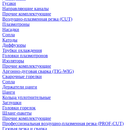
Гусаки
Направляющие каналы
Прочие комплектующие
Воздушно-плазменная резка (CUT)
Плазмотроны
Насадки
Сопла
Катоды
Диффузоры
Трубки охлаждения
Головки плазмотронов
Изоляторы
Прочие комплектующие
Аргонно-дуговая сварка (TIG-WIG)
Сварочные горелки
Сопла
Держатели цанги
Цанги
Кольца уплотнительные
Заглушки
Головки горелок
Шланг-пакеты
Прочие комплектующие
Профессиональная воздушно-плазменная резка (PROF-CUT)
Газовая резка и сварка