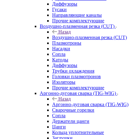
Диффузоры
Гусаки
Направляющие каналы
Прочие комплектующие
Воздушно-плазменная резка (CUT)
Назад
Воздушно-плазменная резка (CUT)
Плазмотроны
Насадки
Сопла
Катоды
Диффузоры
Трубки охлаждения
Головки плазмотронов
Изоляторы
Прочие комплектующие
Аргонно-дуговая сварка (TIG-WIG)
Назад
Аргонно-дуговая сварка (TIG-WIG)
Сварочные горелки
Сопла
Держатели цанги
Цанги
Кольца уплотнительные
Заглушки