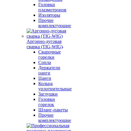
Головки
плазмотронов
Изоляторы
Прочие
комплектующие
Аргонно-дуговая
сварка (TIG-WIG)
Сварочные
горелки
Сопла
Держатели
цанги
Цанги
Кольца
уплотнительные
Заглушки
Головки
горелок
Шланг-пакеты
Прочие
комплектующие