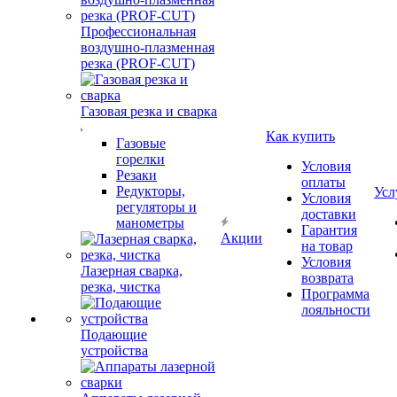
Профессиональная
воздушно-плазменная
резка (PROF-CUT)
Газовая резка и сварка
Как купить
Газовые
горелки
Условия
Резаки
оплаты
Редукторы,
Усл
Условия
регуляторы и
доставки
манометры
Гарантия
Акции
на товар
Условия
Лазерная сварка,
возврата
резка, чистка
Программа
лояльности
Подающие
устройства