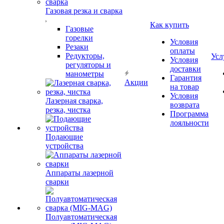
Газовая резка и сварка
Как купить
Газовые
горелки
Условия
Резаки
оплаты
Редукторы,
Усл
Условия
регуляторы и
доставки
манометры
Гарантия
Акции
на товар
Условия
Лазерная сварка,
возврата
резка, чистка
Программа
лояльности
Подающие
устройства
Аппараты лазерной
сварки
Полуавтоматическая