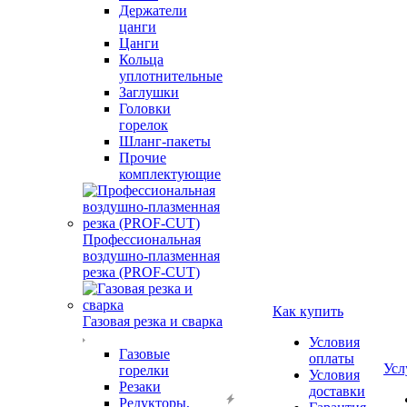
Держатели
цанги
Цанги
Кольца
уплотнительные
Заглушки
Головки
горелок
Шланг-пакеты
Прочие
комплектующие
Профессиональная
воздушно-плазменная
резка (PROF-CUT)
Как купить
Газовая резка и сварка
Условия
Газовые
оплаты
Усл
горелки
Условия
Резаки
доставки
Редукторы,