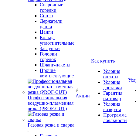
Сварочные
горелки
Сопла
Держатели
цанги
Цанги
Кольца
уплотнительные
Заглушки
Головки
горелок
Как купить
Шланг-пакеты
Прочие
Условия
комплектующие
оплаты
Усл
Условия
доставки
Гарантия
Акции
Профессиональная
на товар
воздушно-плазменная
Условия
резка (PROF-CUT)
возврата
Программа
лояльности
Газовая резка и сварка
Газовые