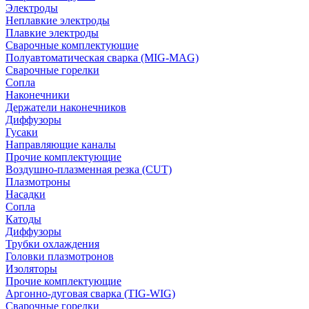
Электроды
Неплавкие электроды
Плавкие электроды
Сварочные комплектующие
Полуавтоматическая сварка (MIG-MAG)
Сварочные горелки
Сопла
Наконечники
Держатели наконечников
Диффузоры
Гусаки
Направляющие каналы
Прочие комплектующие
Воздушно-плазменная резка (CUT)
Плазмотроны
Насадки
Сопла
Катоды
Диффузоры
Трубки охлаждения
Головки плазмотронов
Изоляторы
Прочие комплектующие
Аргонно-дуговая сварка (TIG-WIG)
Сварочные горелки