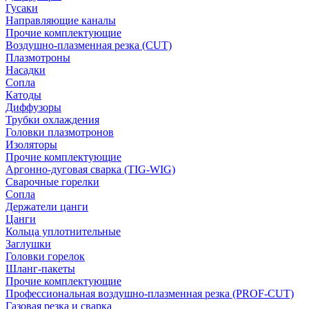
Гусаки
Направляющие каналы
Прочие комплектующие
Воздушно-плазменная резка (CUT)
Плазмотроны
Насадки
Сопла
Катоды
Диффузоры
Трубки охлаждения
Головки плазмотронов
Изоляторы
Прочие комплектующие
Аргонно-дуговая сварка (TIG-WIG)
Сварочные горелки
Сопла
Держатели цанги
Цанги
Кольца уплотнительные
Заглушки
Головки горелок
Шланг-пакеты
Прочие комплектующие
Профессиональная воздушно-плазменная резка (PROF-CUT)
Газовая резка и сварка