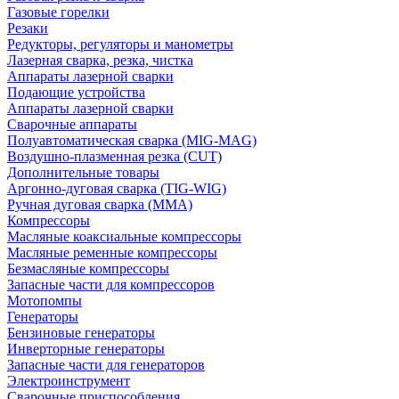
Газовые горелки
Резаки
Редукторы, регуляторы и манометры
Лазерная сварка, резка, чистка
Аппараты лазерной сварки
Подающие устройства
Аппараты лазерной сварки
Сварочные аппараты
Полуавтоматическая сварка (MIG-MAG)
Воздушно-плазменная резка (CUT)
Дополнительные товары
Аргонно-дуговая сварка (TIG-WIG)
Ручная дуговая сварка (MMA)
Компрессоры
Масляные коаксиальные компрессоры
Масляные ременные компрессоры
Безмасляные компрессоры
Запасные части для компрессоров
Мотопомпы
Генераторы
Бензиновые генераторы
Инверторные генераторы
Запасные части для генераторов
Электроинструмент
Сварочные приспособления