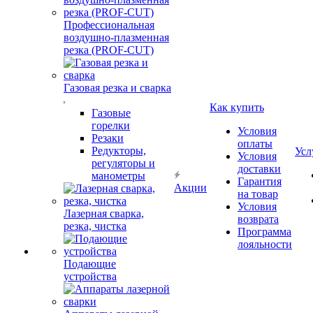
Профессиональная
воздушно-плазменная
резка (PROF-CUT)
Газовая резка и сварка
Как купить
Газовые
горелки
Условия
Резаки
оплаты
Редукторы,
Усл
Условия
регуляторы и
доставки
манометры
Гарантия
Акции
на товар
Условия
Лазерная сварка,
возврата
резка, чистка
Программа
лояльности
Подающие
устройства