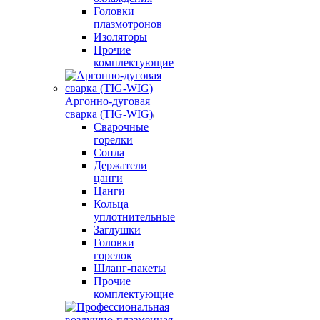
Головки
плазмотронов
Изоляторы
Прочие
комплектующие
Аргонно-дуговая
сварка (TIG-WIG)
Сварочные
горелки
Сопла
Держатели
цанги
Цанги
Кольца
уплотнительные
Заглушки
Головки
горелок
Шланг-пакеты
Прочие
комплектующие