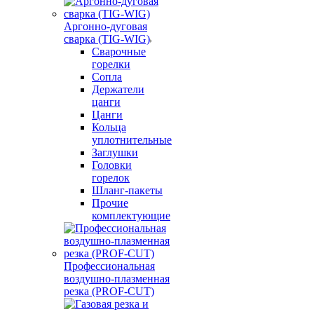
Аргонно-дуговая
сварка (TIG-WIG)
Сварочные
горелки
Сопла
Держатели
цанги
Цанги
Кольца
уплотнительные
Заглушки
Головки
горелок
Шланг-пакеты
Прочие
комплектующие
Профессиональная
воздушно-плазменная
резка (PROF-CUT)