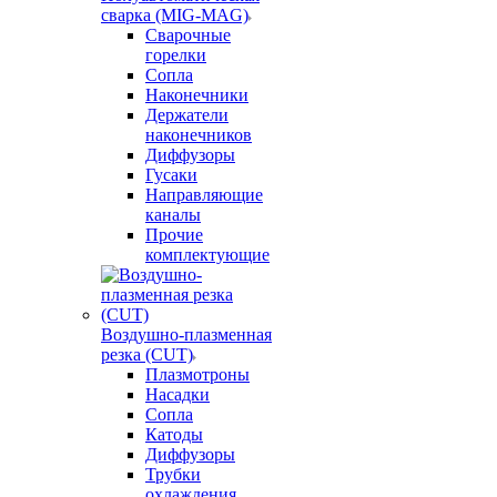
сварка (MIG-MAG)
Сварочные
горелки
Сопла
Наконечники
Держатели
наконечников
Диффузоры
Гусаки
Направляющие
каналы
Прочие
комплектующие
Воздушно-плазменная
резка (CUT)
Плазмотроны
Насадки
Сопла
Катоды
Диффузоры
Трубки
охлаждения