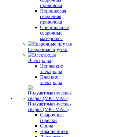
проволока
Порошковая
сварочная
проволока
Специальные
сварочные
материалы
Сварочные прутки
Электроды
Неплавкие
электроды
Плавкие
электроды
Полуавтоматическая
сварка (MIG-MAG)
Сварочные
горелки
Сопла
Наконечники
Держатели