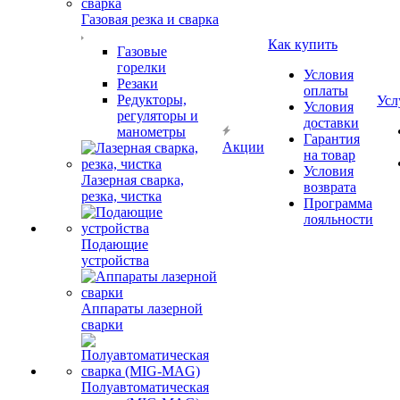
Газовая резка и сварка
Как купить
Газовые
горелки
Условия
Резаки
оплаты
Редукторы,
Усл
Условия
регуляторы и
доставки
манометры
Гарантия
Акции
на товар
Условия
Лазерная сварка,
возврата
резка, чистка
Программа
лояльности
Подающие
устройства
Аппараты лазерной
сварки
Полуавтоматическая