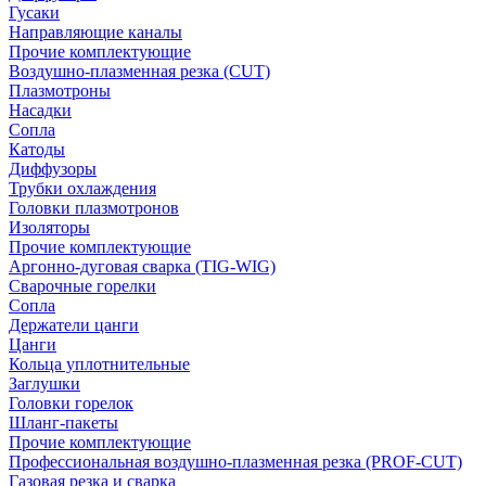
Гусаки
Направляющие каналы
Прочие комплектующие
Воздушно-плазменная резка (CUT)
Плазмотроны
Насадки
Сопла
Катоды
Диффузоры
Трубки охлаждения
Головки плазмотронов
Изоляторы
Прочие комплектующие
Аргонно-дуговая сварка (TIG-WIG)
Сварочные горелки
Сопла
Держатели цанги
Цанги
Кольца уплотнительные
Заглушки
Головки горелок
Шланг-пакеты
Прочие комплектующие
Профессиональная воздушно-плазменная резка (PROF-CUT)
Газовая резка и сварка