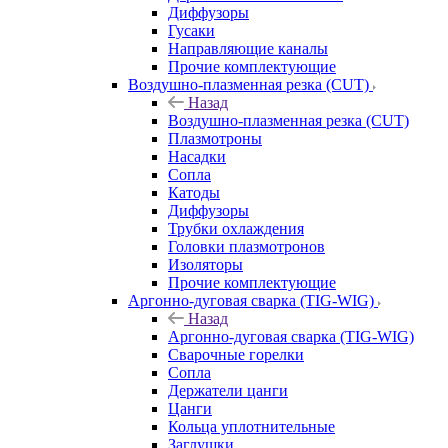
Диффузоры
Гусаки
Направляющие каналы
Прочие комплектующие
Воздушно-плазменная резка (CUT)
Назад
Воздушно-плазменная резка (CUT)
Плазмотроны
Насадки
Сопла
Катоды
Диффузоры
Трубки охлаждения
Головки плазмотронов
Изоляторы
Прочие комплектующие
Аргонно-дуговая сварка (TIG-WIG)
Назад
Аргонно-дуговая сварка (TIG-WIG)
Сварочные горелки
Сопла
Держатели цанги
Цанги
Кольца уплотнительные
Заглушки