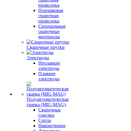
проволока
Порошковая
сварочная
проволока
Специальные
сварочные
материалы
Сварочные прутки
Электроды
Неплавкие
электроды
Плавкие
электроды
Полуавтоматическая
сварка (MIG-MAG)
Сварочные
горелки
Сопла
Наконечники
Держатели