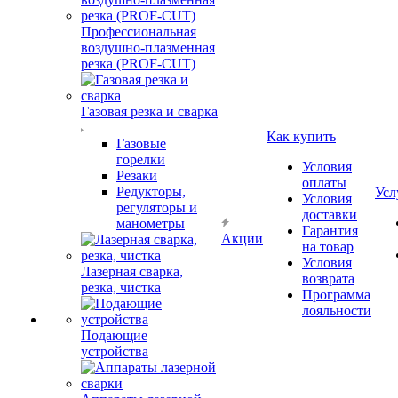
Профессиональная
воздушно-плазменная
резка (PROF-CUT)
Газовая резка и сварка
Как купить
Газовые
горелки
Условия
Резаки
оплаты
Редукторы,
Усл
Условия
регуляторы и
доставки
манометры
Гарантия
Акции
на товар
Условия
Лазерная сварка,
возврата
резка, чистка
Программа
лояльности
Подающие
устройства