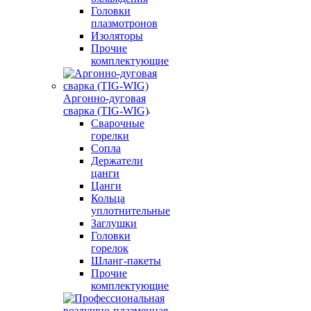
Головки
плазмотронов
Изоляторы
Прочие
комплектующие
Аргонно-дуговая
сварка (TIG-WIG)
Сварочные
горелки
Сопла
Держатели
цанги
Цанги
Кольца
уплотнительные
Заглушки
Головки
горелок
Шланг-пакеты
Прочие
комплектующие