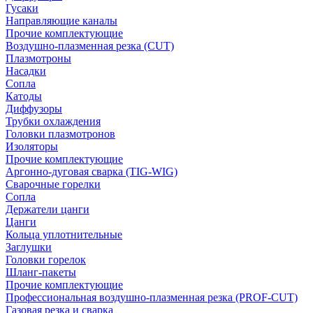
Гусаки
Направляющие каналы
Прочие комплектующие
Воздушно-плазменная резка (CUT)
Плазмотроны
Насадки
Сопла
Катоды
Диффузоры
Трубки охлаждения
Головки плазмотронов
Изоляторы
Прочие комплектующие
Аргонно-дуговая сварка (TIG-WIG)
Сварочные горелки
Сопла
Держатели цанги
Цанги
Кольца уплотнительные
Заглушки
Головки горелок
Шланг-пакеты
Прочие комплектующие
Профессиональная воздушно-плазменная резка (PROF-CUT)
Газовая резка и сварка