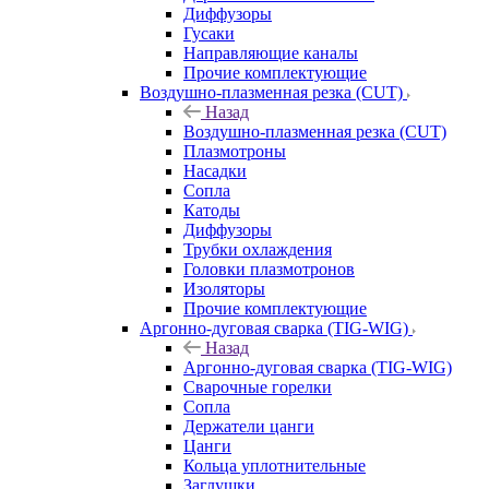
Диффузоры
Гусаки
Направляющие каналы
Прочие комплектующие
Воздушно-плазменная резка (CUT)
Назад
Воздушно-плазменная резка (CUT)
Плазмотроны
Насадки
Сопла
Катоды
Диффузоры
Трубки охлаждения
Головки плазмотронов
Изоляторы
Прочие комплектующие
Аргонно-дуговая сварка (TIG-WIG)
Назад
Аргонно-дуговая сварка (TIG-WIG)
Сварочные горелки
Сопла
Держатели цанги
Цанги
Кольца уплотнительные
Заглушки