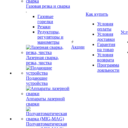
Газовая резка и сварка
Как купить
Газовые
горелки
Условия
Резаки
оплаты
Редукторы,
Усл
Условия
регуляторы и
доставки
манометры
Гарантия
Акции
на товар
Условия
Лазерная сварка,
возврата
резка, чистка
Программа
лояльности
Подающие
устройства
Аппараты лазерной
сварки
Полуавтоматическая