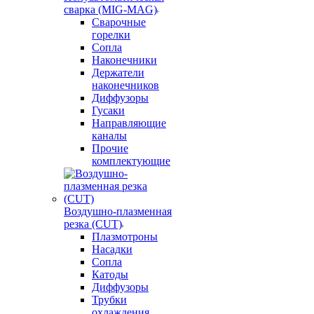
сварка (MIG-MAG)
Сварочные
горелки
Сопла
Наконечники
Держатели
наконечников
Диффузоры
Гусаки
Направляющие
каналы
Прочие
комплектующие
Воздушно-плазменная
резка (CUT)
Плазмотроны
Насадки
Сопла
Катоды
Диффузоры
Трубки
охлаждения