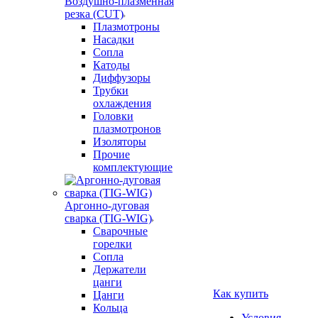
Воздушно-плазменная
резка (CUT)
Плазмотроны
Насадки
Сопла
Катоды
Диффузоры
Трубки
охлаждения
Головки
плазмотронов
Изоляторы
Прочие
комплектующие
Аргонно-дуговая
сварка (TIG-WIG)
Сварочные
горелки
Сопла
Держатели
цанги
Как купить
Цанги
Кольца
Условия