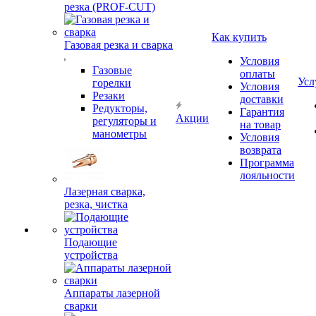
резка (PROF-CUT)
Как купить
Газовая резка и сварка
Условия
Газовые
оплаты
Усл
горелки
Условия
Резаки
доставки
Редукторы,
Гарантия
Акции
регуляторы и
на товар
манометры
Условия
возврата
Программа
лояльности
Лазерная сварка,
резка, чистка
Подающие
устройства
Аппараты лазерной
сварки