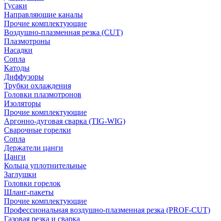
Гусаки
Направляющие каналы
Прочие комплектующие
Воздушно-плазменная резка (CUT)
Плазмотроны
Насадки
Сопла
Катоды
Диффузоры
Трубки охлаждения
Головки плазмотронов
Изоляторы
Прочие комплектующие
Аргонно-дуговая сварка (TIG-WIG)
Сварочные горелки
Сопла
Держатели цанги
Цанги
Кольца уплотнительные
Заглушки
Головки горелок
Шланг-пакеты
Прочие комплектующие
Профессиональная воздушно-плазменная резка (PROF-CUT)
Газовая резка и сварка