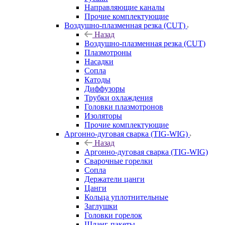
Направляющие каналы
Прочие комплектующие
Воздушно-плазменная резка (CUT)
Назад
Воздушно-плазменная резка (CUT)
Плазмотроны
Насадки
Сопла
Катоды
Диффузоры
Трубки охлаждения
Головки плазмотронов
Изоляторы
Прочие комплектующие
Аргонно-дуговая сварка (TIG-WIG)
Назад
Аргонно-дуговая сварка (TIG-WIG)
Сварочные горелки
Сопла
Держатели цанги
Цанги
Кольца уплотнительные
Заглушки
Головки горелок
Шланг-пакеты