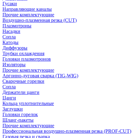
Гусаки
Направляющие каналы
Прочие комплектующие
Воздушно-плазменная резка (CUT)
Плазмотроны
Насадки
Сопла
Катоды
Диффузоры
Трубки охлаждения
Головки плазмотронов
Изоляторы
Прочие комплектующие
Аргонно-дуговая сварка (TIG-WIG)
Сварочные горелки
Сопла
Держатели цанги
Цанги
Кольца уплотнительные
Заглушки
Головки горелок
Шланг-пакеты
Прочие комплектующие
Профессиональная воздушно-плазменная резка (PROF-CUT)
Газовая резка и сварка