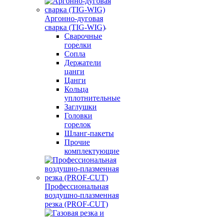
Аргонно-дуговая
сварка (TIG-WIG)
Сварочные
горелки
Сопла
Держатели
цанги
Цанги
Кольца
уплотнительные
Заглушки
Головки
горелок
Шланг-пакеты
Прочие
комплектующие
Профессиональная
воздушно-плазменная
резка (PROF-CUT)