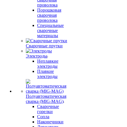
проволока
Порошковая
сварочная
проволока
Специальные
сварочные
материалы
Сварочные прутки
Электроды
Неплавкие
электроды
Плавкие
электроды
Полуавтоматическая
сварка (MIG-MAG)
Сварочные
горелки
Сопла
Наконечники
Держатели