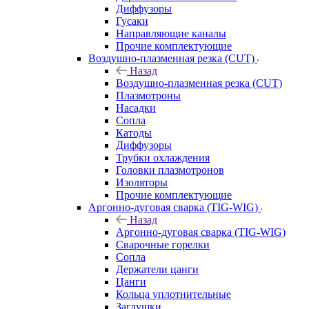
Диффузоры
Гусаки
Направляющие каналы
Прочие комплектующие
Воздушно-плазменная резка (CUT)
Назад
Воздушно-плазменная резка (CUT)
Плазмотроны
Насадки
Сопла
Катоды
Диффузоры
Трубки охлаждения
Головки плазмотронов
Изоляторы
Прочие комплектующие
Аргонно-дуговая сварка (TIG-WIG)
Назад
Аргонно-дуговая сварка (TIG-WIG)
Сварочные горелки
Сопла
Держатели цанги
Цанги
Кольца уплотнительные
Заглушки