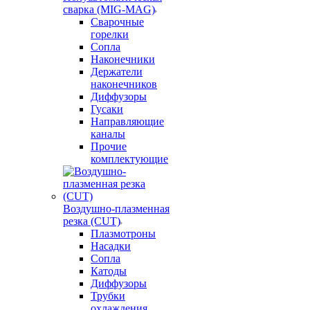
сварка (MIG-MAG)
Сварочные
горелки
Сопла
Наконечники
Держатели
наконечников
Диффузоры
Гусаки
Направляющие
каналы
Прочие
комплектующие
Воздушно-плазменная
резка (CUT)
Плазмотроны
Насадки
Сопла
Катоды
Диффузоры
Трубки
охлаждения