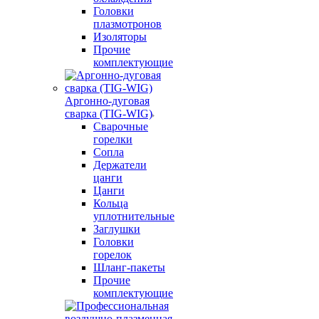
Головки
плазмотронов
Изоляторы
Прочие
комплектующие
Аргонно-дуговая
сварка (TIG-WIG)
Сварочные
горелки
Сопла
Держатели
цанги
Цанги
Кольца
уплотнительные
Заглушки
Головки
горелок
Шланг-пакеты
Прочие
комплектующие