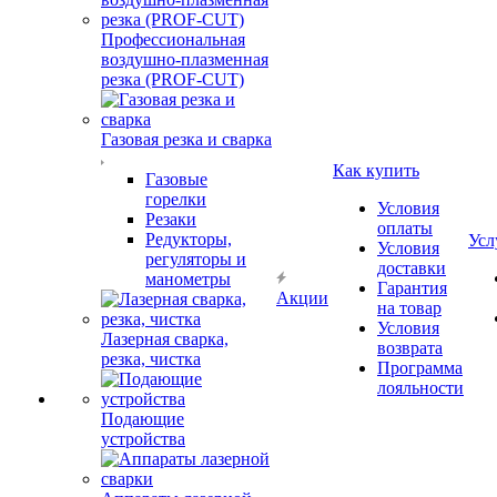
Профессиональная
воздушно-плазменная
резка (PROF-CUT)
Газовая резка и сварка
Как купить
Газовые
горелки
Условия
Резаки
оплаты
Редукторы,
Усл
Условия
регуляторы и
доставки
манометры
Гарантия
Акции
на товар
Условия
Лазерная сварка,
возврата
резка, чистка
Программа
лояльности
Подающие
устройства