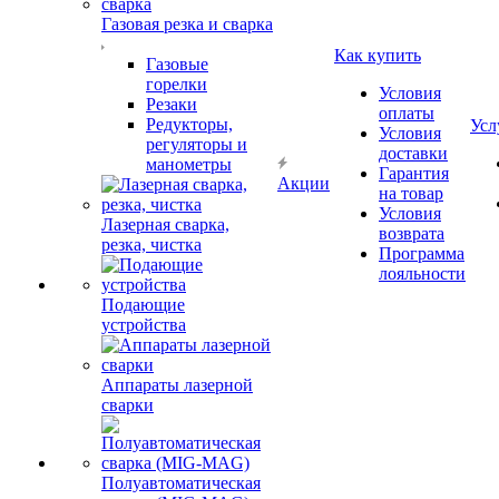
Газовая резка и сварка
Как купить
Газовые
горелки
Условия
Резаки
оплаты
Редукторы,
Усл
Условия
регуляторы и
доставки
манометры
Гарантия
Акции
на товар
Условия
Лазерная сварка,
возврата
резка, чистка
Программа
лояльности
Подающие
устройства
Аппараты лазерной
сварки
Полуавтоматическая