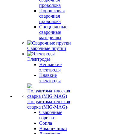
проволока
Порошковая
сварочная
проволока
Специальные
сварочные
материалы
Сварочные прутки
Электроды
Неплавкие
электроды
Плавкие
электроды
Полуавтоматическая
сварка (MIG-MAG)
Сварочные
горелки
Сопла
Наконечники
Держатели