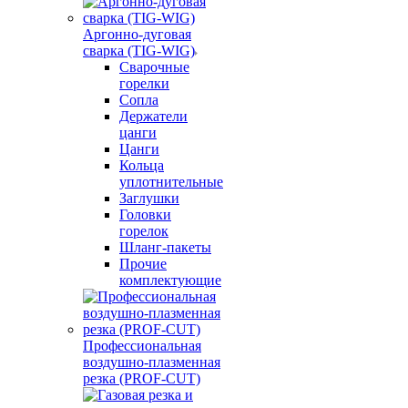
Аргонно-дуговая
сварка (TIG-WIG)
Сварочные
горелки
Сопла
Держатели
цанги
Цанги
Кольца
уплотнительные
Заглушки
Головки
горелок
Шланг-пакеты
Прочие
комплектующие
Профессиональная
воздушно-плазменная
резка (PROF-CUT)