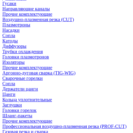
Гусаки
Направляющие каналы
Прочие комплектующие
Воздушно-плазменная резка (CUT)
Плазмотроны
Насадки
Сопла
Катоды
Диффузоры
Трубки охлаждения
Головки плазмотронов
Изоляторы
Прочие комплектующие
Аргонно-дуговая сварка (TIG-WIG)
Сварочные горелки
Сопла
Держатели цанги
Цанги
Кольца уплотнительные
Заглушки
Головки горелок
Шланг-пакеты
Прочие комплектующие
Профессиональная воздушно-плазменная резка (PROF-CUT)
Газовая резка и сварка