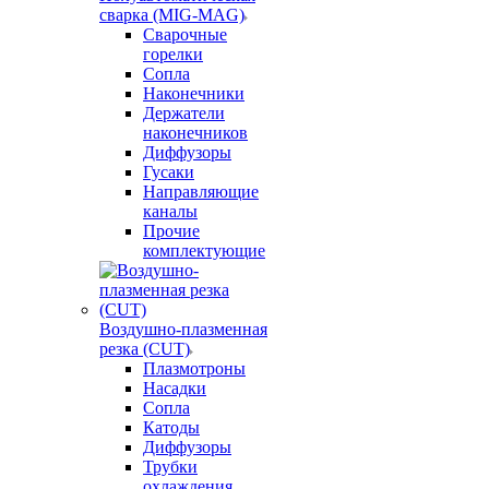
сварка (MIG-MAG)
Сварочные
горелки
Сопла
Наконечники
Держатели
наконечников
Диффузоры
Гусаки
Направляющие
каналы
Прочие
комплектующие
Воздушно-плазменная
резка (CUT)
Плазмотроны
Насадки
Сопла
Катоды
Диффузоры
Трубки
охлаждения