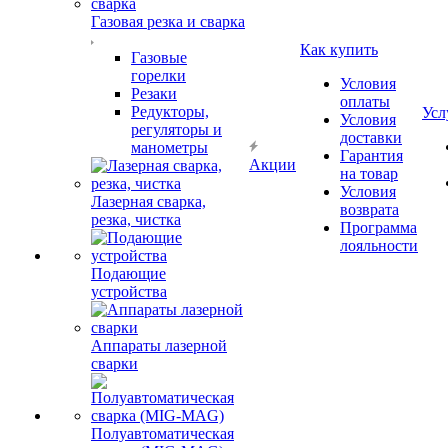
Газовая резка и сварка
Как купить
Газовые
горелки
Условия
Резаки
оплаты
Редукторы,
Усл
Условия
регуляторы и
доставки
манометры
Гарантия
Акции
на товар
Условия
Лазерная сварка,
возврата
резка, чистка
Программа
лояльности
Подающие
устройства
Аппараты лазерной
сварки
Полуавтоматическая