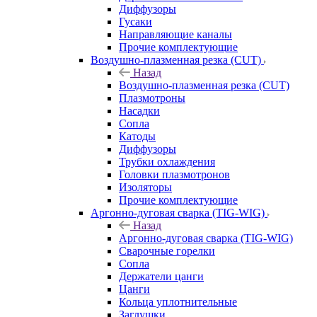
Диффузоры
Гусаки
Направляющие каналы
Прочие комплектующие
Воздушно-плазменная резка (CUT)
Назад
Воздушно-плазменная резка (CUT)
Плазмотроны
Насадки
Сопла
Катоды
Диффузоры
Трубки охлаждения
Головки плазмотронов
Изоляторы
Прочие комплектующие
Аргонно-дуговая сварка (TIG-WIG)
Назад
Аргонно-дуговая сварка (TIG-WIG)
Сварочные горелки
Сопла
Держатели цанги
Цанги
Кольца уплотнительные
Заглушки