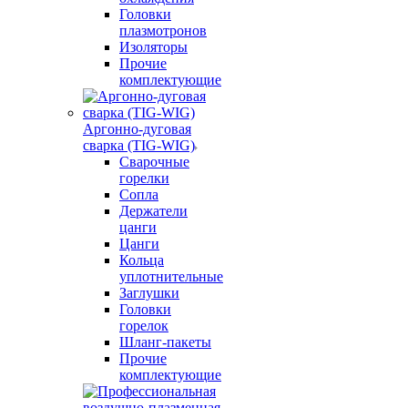
Головки
плазмотронов
Изоляторы
Прочие
комплектующие
Аргонно-дуговая
сварка (TIG-WIG)
Сварочные
горелки
Сопла
Держатели
цанги
Цанги
Кольца
уплотнительные
Заглушки
Головки
горелок
Шланг-пакеты
Прочие
комплектующие