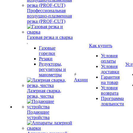
Профессиональная
воздушно-плазменная
резка (PROF-CUT)
Газовая резка и сварка
Как купить
Газовые
горелки
Условия
Резаки
оплаты
Редукторы,
Усл
Условия
регуляторы и
доставки
манометры
Гарантия
Акции
на товар
Условия
Лазерная сварка,
возврата
резка, чистка
Программа
лояльности
Подающие
устройства