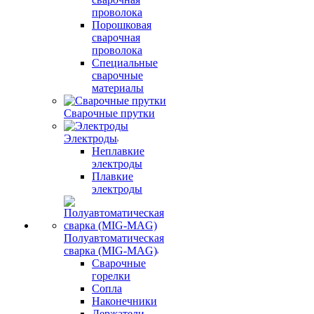
проволока
Порошковая
сварочная
проволока
Специальные
сварочные
материалы
Сварочные прутки
Электроды
Неплавкие
электроды
Плавкие
электроды
Полуавтоматическая
сварка (MIG-MAG)
Сварочные
горелки
Сопла
Наконечники
Держатели