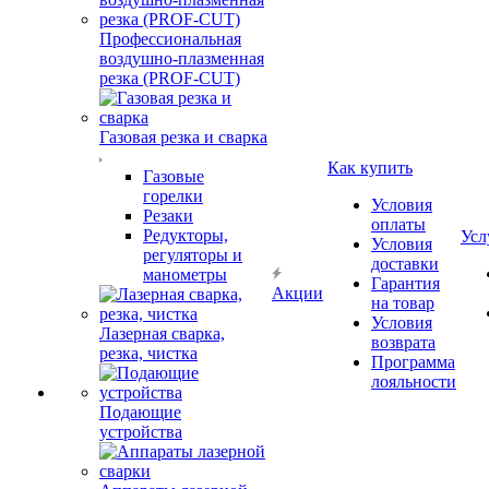
Профессиональная
воздушно-плазменная
резка (PROF-CUT)
Газовая резка и сварка
Как купить
Газовые
горелки
Условия
Резаки
оплаты
Редукторы,
Усл
Условия
регуляторы и
доставки
манометры
Гарантия
Акции
на товар
Условия
Лазерная сварка,
возврата
резка, чистка
Программа
лояльности
Подающие
устройства