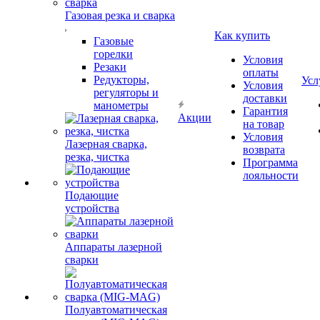
Газовая резка и сварка
Как купить
Газовые
горелки
Условия
Резаки
оплаты
Редукторы,
Усл
Условия
регуляторы и
доставки
манометры
Гарантия
Акции
на товар
Условия
Лазерная сварка,
возврата
резка, чистка
Программа
лояльности
Подающие
устройства
Аппараты лазерной
сварки
Полуавтоматическая