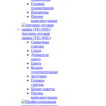
Головки
плазмотронов
Изоляторы
Прочие
комплектующие
Аргонно-дуговая
сварка (TIG-WIG)
Сварочные
горелки
Сопла
Держатели
цанги
Цанги
Кольца
уплотнительные
Заглушки
Головки
горелок
Шланг-пакеты
Прочие
комплектующие