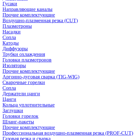
Гусаки
Направляющие каналы
Прочие комплектующие
Воздушно-плазменная резка (CUT)
Плазмотроны
Насадки
Сопла
Катоды
Диффузоры
Трубки охлаждения
Головки плазмотронов
Изоляторы
Прочие комплектующие
Аргонно-дуговая сварка (TIG-WIG)
Сварочные горелки
Сопла
Держатели цанги
Цанги
Кольца уплотнительные
Заглушки
Головки горелок
Шланг-пакеты
Прочие комплектующие
Профессиональная воздушно-плазменная резка (PROF-CUT)
Газовая резка и сварка