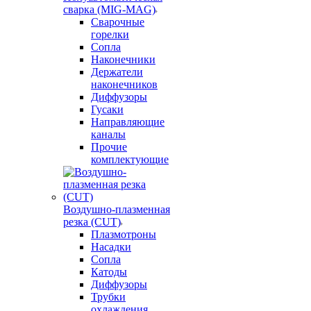
сварка (MIG-MAG)
Сварочные
горелки
Сопла
Наконечники
Держатели
наконечников
Диффузоры
Гусаки
Направляющие
каналы
Прочие
комплектующие
Воздушно-плазменная
резка (CUT)
Плазмотроны
Насадки
Сопла
Катоды
Диффузоры
Трубки
охлаждения