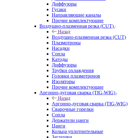
Диффузоры
Гусаки
Направляющие каналы
Прочие комплектующие
Воздушно-плазменная резка (CUT)
Назад
Воздушно-плазменная резка (CUT)
Плазмотроны
Насадки
Сопла
Катоды
Диффузоры
Трубки охлаждения
Головки плазмотронов
Изоляторы
Прочие комплектующие
Аргонно-дуговая сварка (TIG-WIG)
Назад
Аргонно-дуговая сварка (TIG-WIG)
Сварочные горелки
Сопла
Держатели цанги
Цанги
Кольца уплотнительные
Заглушки