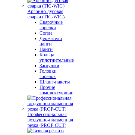
Аргонно-дуговая
сварка (TIG-WIG)
Сварочные
горелки
Сопла
Держатели
цанги
Цанги
Кольца
уплотнительные
Заглушки
Головки
горелок
Шланг-пакеты
Прочие
комплектующие
Профессиональная
воздушно-плазменная
резка (PROF-CUT)