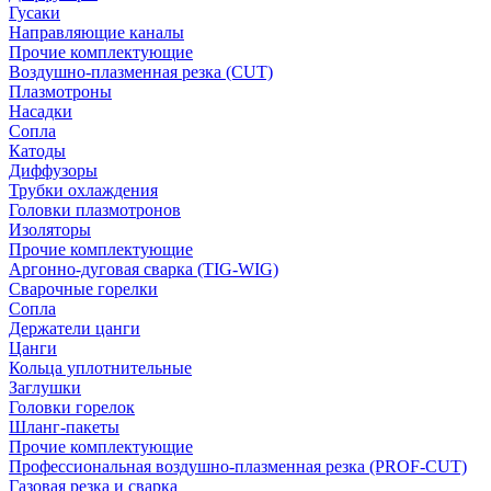
Гусаки
Направляющие каналы
Прочие комплектующие
Воздушно-плазменная резка (CUT)
Плазмотроны
Насадки
Сопла
Катоды
Диффузоры
Трубки охлаждения
Головки плазмотронов
Изоляторы
Прочие комплектующие
Аргонно-дуговая сварка (TIG-WIG)
Сварочные горелки
Сопла
Держатели цанги
Цанги
Кольца уплотнительные
Заглушки
Головки горелок
Шланг-пакеты
Прочие комплектующие
Профессиональная воздушно-плазменная резка (PROF-CUT)
Газовая резка и сварка