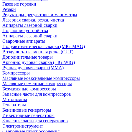
Газовые горелки
Резаки
Редукторы, регуляторы и манометры
Лазерная сварка, резка, чистка
Аппараты лазерной сварки
Подающие устройства
Аппараты лазерной сварки
Сварочные аппараты
Полуавтоматическая сварка (MIG-MAG)
Воздушно-плазменная резка (CUT)
Дополнительные товары
Аргонно-дуговая сварка (TIG-WIG)
Ручная дуговая сварка (MMA)
Компрессоры
Масляные коаксиальные компрессоры
Масляные ременные компрессоры
Безмасляные компрессоры
Запасные части для компрессоров
Мотопомпы
Генераторы
Бензиновые генераторы
Инверторные генераторы
Запасные части для генераторов
Электроинструмент
Сварочные приспособления