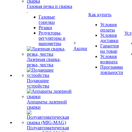
Газовая резка и сварка
Как купить
Газовые
горелки
Условия
Резаки
оплаты
Редукторы,
Усл
Условия
регуляторы и
доставки
манометры
Гарантия
Акции
на товар
Условия
Лазерная сварка,
возврата
резка, чистка
Программа
лояльности
Подающие
устройства
Аппараты лазерной
сварки
Полуавтоматическая