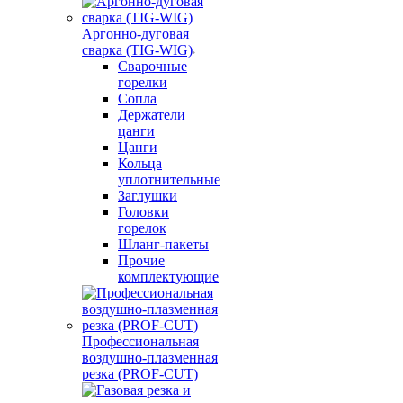
Аргонно-дуговая
сварка (TIG-WIG)
Сварочные
горелки
Сопла
Держатели
цанги
Цанги
Кольца
уплотнительные
Заглушки
Головки
горелок
Шланг-пакеты
Прочие
комплектующие
Профессиональная
воздушно-плазменная
резка (PROF-CUT)