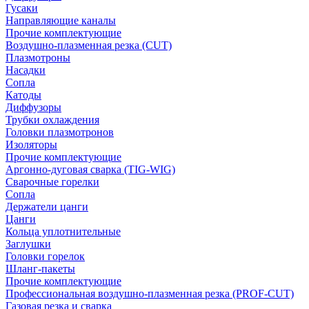
Гусаки
Направляющие каналы
Прочие комплектующие
Воздушно-плазменная резка (CUT)
Плазмотроны
Насадки
Сопла
Катоды
Диффузоры
Трубки охлаждения
Головки плазмотронов
Изоляторы
Прочие комплектующие
Аргонно-дуговая сварка (TIG-WIG)
Сварочные горелки
Сопла
Держатели цанги
Цанги
Кольца уплотнительные
Заглушки
Головки горелок
Шланг-пакеты
Прочие комплектующие
Профессиональная воздушно-плазменная резка (PROF-CUT)
Газовая резка и сварка