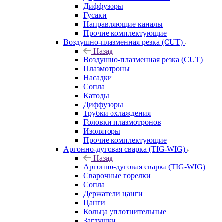
Диффузоры
Гусаки
Направляющие каналы
Прочие комплектующие
Воздушно-плазменная резка (CUT)
Назад
Воздушно-плазменная резка (CUT)
Плазмотроны
Насадки
Сопла
Катоды
Диффузоры
Трубки охлаждения
Головки плазмотронов
Изоляторы
Прочие комплектующие
Аргонно-дуговая сварка (TIG-WIG)
Назад
Аргонно-дуговая сварка (TIG-WIG)
Сварочные горелки
Сопла
Держатели цанги
Цанги
Кольца уплотнительные
Заглушки