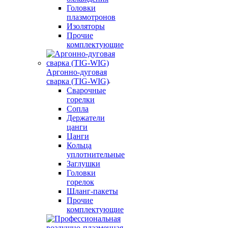
Головки
плазмотронов
Изоляторы
Прочие
комплектующие
Аргонно-дуговая
сварка (TIG-WIG)
Сварочные
горелки
Сопла
Держатели
цанги
Цанги
Кольца
уплотнительные
Заглушки
Головки
горелок
Шланг-пакеты
Прочие
комплектующие