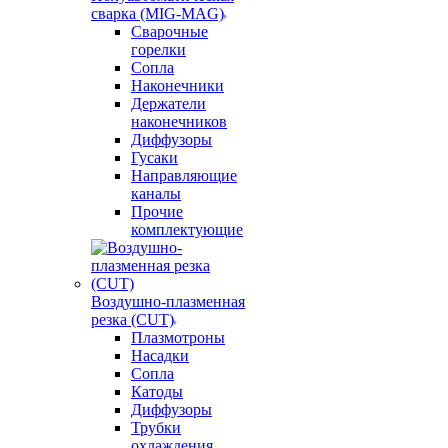
сварка (MIG-MAG)
Сварочные
горелки
Сопла
Наконечники
Держатели
наконечников
Диффузоры
Гусаки
Направляющие
каналы
Прочие
комплектующие
Воздушно-плазменная
резка (CUT)
Плазмотроны
Насадки
Сопла
Катоды
Диффузоры
Трубки
охлаждения