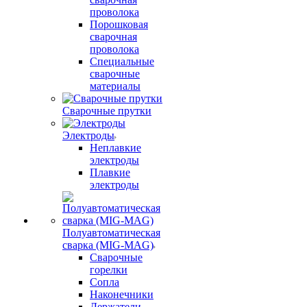
проволока
Порошковая
сварочная
проволока
Специальные
сварочные
материалы
Сварочные прутки
Электроды
Неплавкие
электроды
Плавкие
электроды
Полуавтоматическая
сварка (MIG-MAG)
Сварочные
горелки
Сопла
Наконечники
Держатели