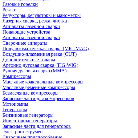
Газовые горелки
Резаки
Редукторы, регуляторы и манометры
Лазерная сварка, резка, чистка
Аппараты лазерной сварки
Подающие устройства
Аппараты лазерной сварки
Сварочные аппараты
Полуавтоматическая сварка (MIG-MAG)
Воздушно-плазменная резка (CUT)
Дополнительные товары
Аргонно-дуговая сварка (TIG-WIG)
Ручная дуговая сварка (MMA)
Компрессоры
Масляные коаксиальные компрессоры
Масляные ременные компрессоры
Безмасляные компрессоры
Запасные части для компрессоров
Мотопомпы
Генераторы
Бензиновые генераторы
Инверторные генераторы
Запасные части для генераторов
Электроинструмент
Сварочные приспособления