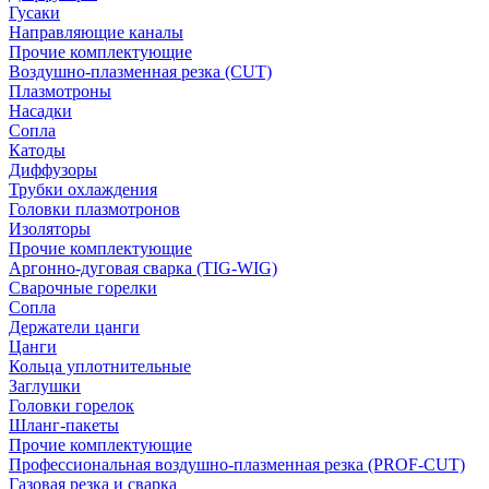
Гусаки
Направляющие каналы
Прочие комплектующие
Воздушно-плазменная резка (CUT)
Плазмотроны
Насадки
Сопла
Катоды
Диффузоры
Трубки охлаждения
Головки плазмотронов
Изоляторы
Прочие комплектующие
Аргонно-дуговая сварка (TIG-WIG)
Сварочные горелки
Сопла
Держатели цанги
Цанги
Кольца уплотнительные
Заглушки
Головки горелок
Шланг-пакеты
Прочие комплектующие
Профессиональная воздушно-плазменная резка (PROF-CUT)
Газовая резка и сварка