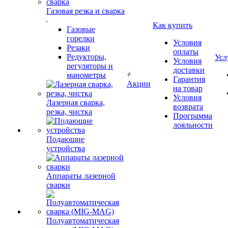
Газовая резка и сварка
Как купить
Газовые
горелки
Условия
Резаки
оплаты
Редукторы,
Усл
Условия
регуляторы и
доставки
манометры
Гарантия
Акции
на товар
Условия
Лазерная сварка,
возврата
резка, чистка
Программа
лояльности
Подающие
устройства
Аппараты лазерной
сварки
Полуавтоматическая