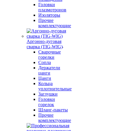
Головки
плазмотронов
Изоляторы
Прочие
комплектующие
Аргонно-дуговая
сварка (TIG-WIG)
Сварочные
горелки
Сопла
Держатели
цанги
Цанги
Кольца
уплотнительные
Заглушки
Головки
горелок
Шланг-пакеты
Прочие
комплектующие