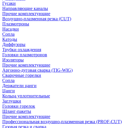
Гусаки
Направляющие каналы
Прочие комплектующие
Воздушно-плазменная резка (CUT)
Плазмотроны
Насадки
Сопла
Катоды
Диффузоры
Трубки охлаждения
Головки плазмотронов
Изоляторы
Прочие комплектующие
Аргонно-дуговая сварка (TIG-WIG)
Сварочные горелки
Сопла
Держатели цанги
Цанги
Кольца уплотнительные
Заглушки
Головки горелок
Шланг-пакеты
Прочие комплектующие
Профессиональная воздушно-плазменная резка (PROF-CUT)
Газовая резка и сварка