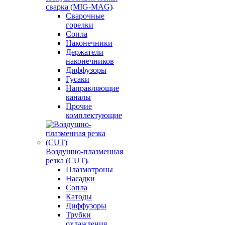
сварка (MIG-MAG)
Сварочные
горелки
Сопла
Наконечники
Держатели
наконечников
Диффузоры
Гусаки
Направляющие
каналы
Прочие
комплектующие
Воздушно-плазменная
резка (CUT)
Плазмотроны
Насадки
Сопла
Катоды
Диффузоры
Трубки
охлаждения