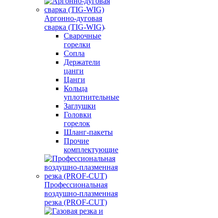
Аргонно-дуговая
сварка (TIG-WIG)
Сварочные
горелки
Сопла
Держатели
цанги
Цанги
Кольца
уплотнительные
Заглушки
Головки
горелок
Шланг-пакеты
Прочие
комплектующие
Профессиональная
воздушно-плазменная
резка (PROF-CUT)