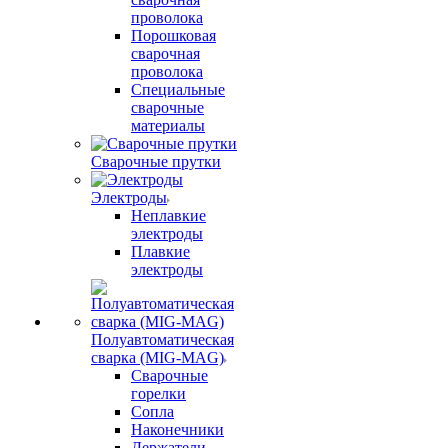
проволока
Порошковая
сварочная
проволока
Специальные
сварочные
материалы
Сварочные прутки
Электроды
Неплавкие
электроды
Плавкие
электроды
Полуавтоматическая
сварка (MIG-MAG)
Сварочные
горелки
Сопла
Наконечники
Держатели