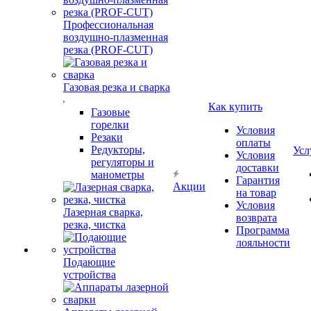
Профессиональная
воздушно-плазменная
резка (PROF-CUT)
Газовая резка и сварка
Как купить
Газовые
горелки
Условия
Резаки
оплаты
Редукторы,
Усл
Условия
регуляторы и
доставки
манометры
Гарантия
Акции
на товар
Условия
Лазерная сварка,
возврата
резка, чистка
Программа
лояльности
Подающие
устройства