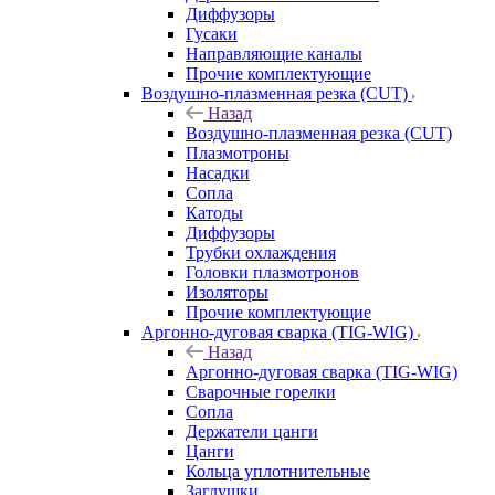
Диффузоры
Гусаки
Направляющие каналы
Прочие комплектующие
Воздушно-плазменная резка (CUT)
Назад
Воздушно-плазменная резка (CUT)
Плазмотроны
Насадки
Сопла
Катоды
Диффузоры
Трубки охлаждения
Головки плазмотронов
Изоляторы
Прочие комплектующие
Аргонно-дуговая сварка (TIG-WIG)
Назад
Аргонно-дуговая сварка (TIG-WIG)
Сварочные горелки
Сопла
Держатели цанги
Цанги
Кольца уплотнительные
Заглушки