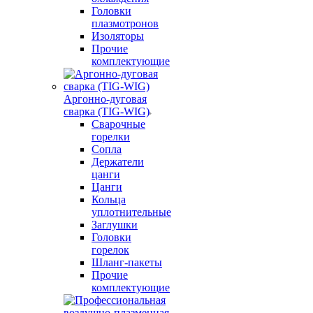
Головки
плазмотронов
Изоляторы
Прочие
комплектующие
Аргонно-дуговая
сварка (TIG-WIG)
Сварочные
горелки
Сопла
Держатели
цанги
Цанги
Кольца
уплотнительные
Заглушки
Головки
горелок
Шланг-пакеты
Прочие
комплектующие