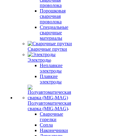
проволока
Порошковая
сварочная
проволока
Специальные
сварочные
материалы
Сварочные прутки
Электроды
Неплавкие
электроды
Плавкие
электроды
Полуавтоматическая
сварка (MIG-MAG)
Сварочные
горелки
Сопла
Наконечники
Держатели