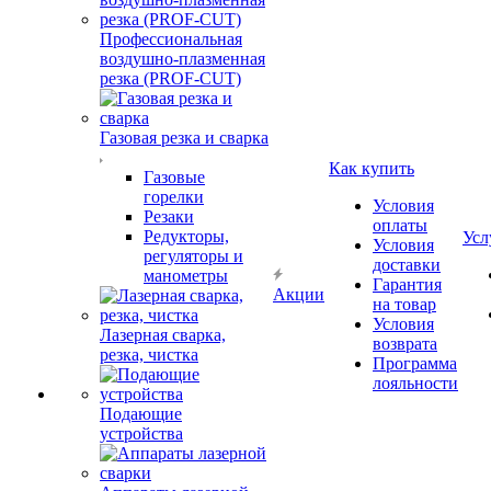
Профессиональная
воздушно-плазменная
резка (PROF-CUT)
Газовая резка и сварка
Как купить
Газовые
горелки
Условия
Резаки
оплаты
Редукторы,
Усл
Условия
регуляторы и
доставки
манометры
Гарантия
Акции
на товар
Условия
Лазерная сварка,
возврата
резка, чистка
Программа
лояльности
Подающие
устройства