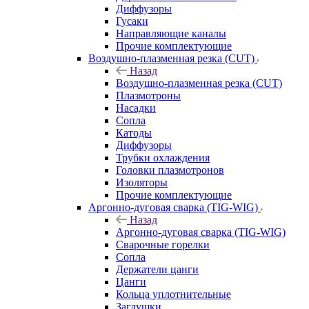
Диффузоры
Гусаки
Направляющие каналы
Прочие комплектующие
Воздушно-плазменная резка (CUT)
Назад
Воздушно-плазменная резка (CUT)
Плазмотроны
Насадки
Сопла
Катоды
Диффузоры
Трубки охлаждения
Головки плазмотронов
Изоляторы
Прочие комплектующие
Аргонно-дуговая сварка (TIG-WIG)
Назад
Аргонно-дуговая сварка (TIG-WIG)
Сварочные горелки
Сопла
Держатели цанги
Цанги
Кольца уплотнительные
Заглушки