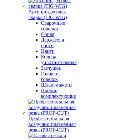
Аргонно-дуговая
сварка (TIG-WIG)
Сварочные
горелки
Сопла
Держатели
цанги
Цанги
Кольца
уплотнительные
Заглушки
Головки
горелок
Шланг-пакеты
Прочие
комплектующие
Профессиональная
воздушно-плазменная
резка (PROF-CUT)