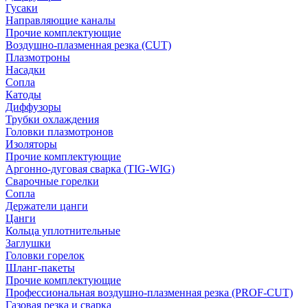
Гусаки
Направляющие каналы
Прочие комплектующие
Воздушно-плазменная резка (CUT)
Плазмотроны
Насадки
Сопла
Катоды
Диффузоры
Трубки охлаждения
Головки плазмотронов
Изоляторы
Прочие комплектующие
Аргонно-дуговая сварка (TIG-WIG)
Сварочные горелки
Сопла
Держатели цанги
Цанги
Кольца уплотнительные
Заглушки
Головки горелок
Шланг-пакеты
Прочие комплектующие
Профессиональная воздушно-плазменная резка (PROF-CUT)
Газовая резка и сварка