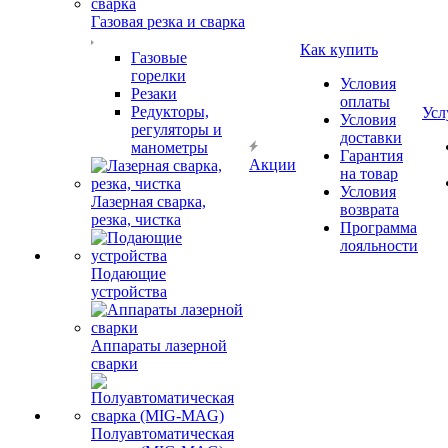
Газовая резка и сварка
Как купить
Газовые
горелки
Условия
Резаки
оплаты
Редукторы,
Усл
Условия
регуляторы и
доставки
манометры
Гарантия
Акции
на товар
Условия
Лазерная сварка,
возврата
резка, чистка
Программа
лояльности
Подающие
устройства
Аппараты лазерной
сварки
Полуавтоматическая