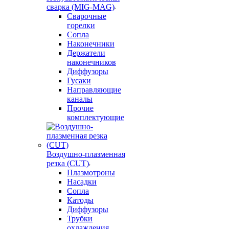
сварка (MIG-MAG)
Сварочные
горелки
Сопла
Наконечники
Держатели
наконечников
Диффузоры
Гусаки
Направляющие
каналы
Прочие
комплектующие
Воздушно-плазменная
резка (CUT)
Плазмотроны
Насадки
Сопла
Катоды
Диффузоры
Трубки
охлаждения