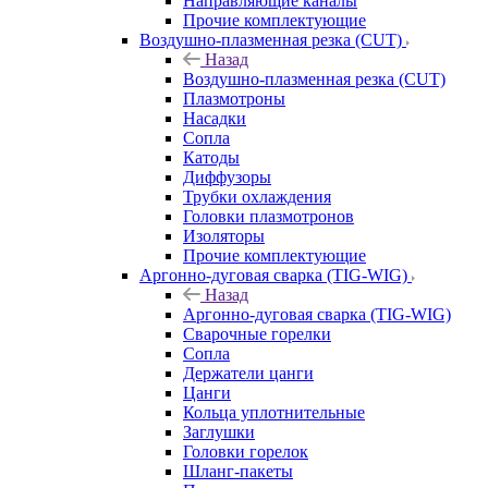
Направляющие каналы
Прочие комплектующие
Воздушно-плазменная резка (CUT)
Назад
Воздушно-плазменная резка (CUT)
Плазмотроны
Насадки
Сопла
Катоды
Диффузоры
Трубки охлаждения
Головки плазмотронов
Изоляторы
Прочие комплектующие
Аргонно-дуговая сварка (TIG-WIG)
Назад
Аргонно-дуговая сварка (TIG-WIG)
Сварочные горелки
Сопла
Держатели цанги
Цанги
Кольца уплотнительные
Заглушки
Головки горелок
Шланг-пакеты