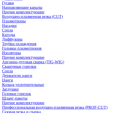
Гусаки
Направляющие каналы
Прочие комплектующие
Воздушно-плазменная резка (CUT)
Плазмотроны
Насадки
Сопла
Катоды
Диффузоры
Трубки охлаждения
Головки плазмотронов
Изоляторы
Прочие комплектующие
Аргонно-дуговая сварка (TIG-WIG)
Сварочные горелки
Сопла
Держатели цанги
Цанги
Кольца уплотнительные
Заглушки
Головки горелок
Шланг-пакеты
Прочие комплектующие
Профессиональная воздушно-плазменная резка (PROF-CUT)
Газовая резка и сварка