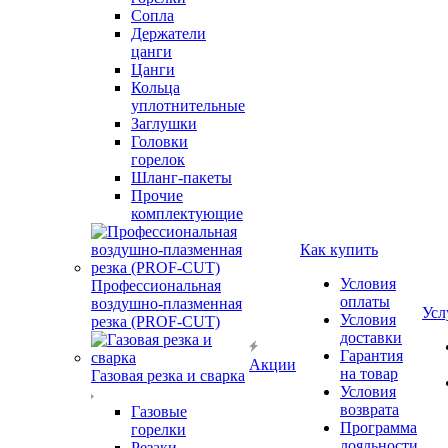
Сопла
Держатели
цанги
Цанги
Кольца
уплотнительные
Заглушки
Головки
горелок
Шланг-пакеты
Прочие
комплектующие
Как купить
Условия
Профессиональная
оплаты
воздушно-плазменная
Усл
Условия
резка (PROF-CUT)
доставки
Гарантия
Акции
на товар
Газовая резка и сварка
Условия
возврата
Газовые
Программа
горелки
лояльности
Резаки