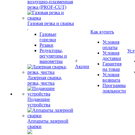
воздушно-плазменная
резка (PROF-CUT)
Газовая резка и сварка
Как купить
Газовые
горелки
Условия
Резаки
оплаты
Редукторы,
Усл
Условия
регуляторы и
доставки
манометры
Гарантия
Акции
на товар
Условия
Лазерная сварка,
возврата
резка, чистка
Программа
лояльности
Подающие
устройства
Аппараты лазерной
сварки