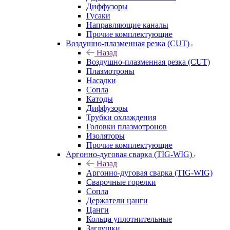
Диффузоры
Гусаки
Направляющие каналы
Прочие комплектующие
Воздушно-плазменная резка (CUT)
Назад
Воздушно-плазменная резка (CUT)
Плазмотроны
Насадки
Сопла
Катоды
Диффузоры
Трубки охлаждения
Головки плазмотронов
Изоляторы
Прочие комплектующие
Аргонно-дуговая сварка (TIG-WIG)
Назад
Аргонно-дуговая сварка (TIG-WIG)
Сварочные горелки
Сопла
Держатели цанги
Цанги
Кольца уплотнительные
Заглушки