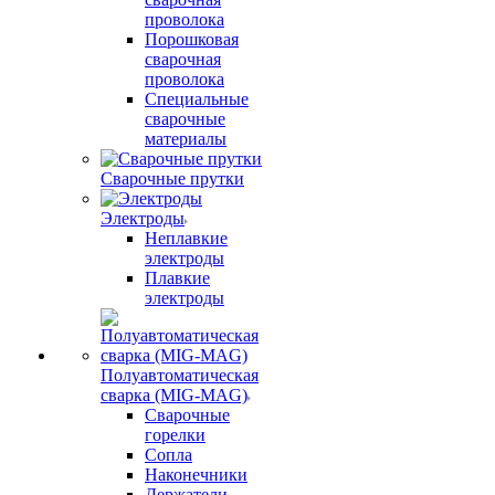
проволока
Порошковая
сварочная
проволока
Специальные
сварочные
материалы
Сварочные прутки
Электроды
Неплавкие
электроды
Плавкие
электроды
Полуавтоматическая
сварка (MIG-MAG)
Сварочные
горелки
Сопла
Наконечники
Держатели