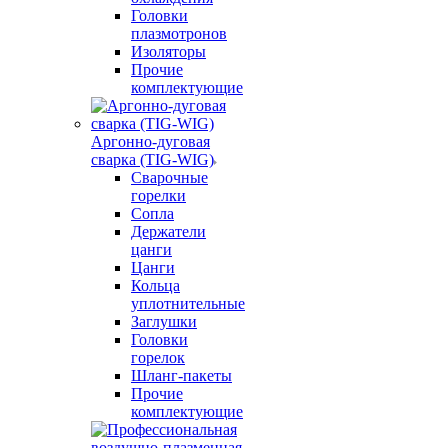
Головки
плазмотронов
Изоляторы
Прочие
комплектующие
Аргонно-дуговая
сварка (TIG-WIG)
Сварочные
горелки
Сопла
Держатели
цанги
Цанги
Кольца
уплотнительные
Заглушки
Головки
горелок
Шланг-пакеты
Прочие
комплектующие