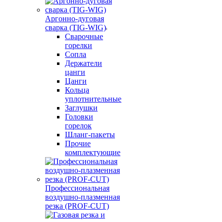
Аргонно-дуговая
сварка (TIG-WIG)
Сварочные
горелки
Сопла
Держатели
цанги
Цанги
Кольца
уплотнительные
Заглушки
Головки
горелок
Шланг-пакеты
Прочие
комплектующие
Профессиональная
воздушно-плазменная
резка (PROF-CUT)