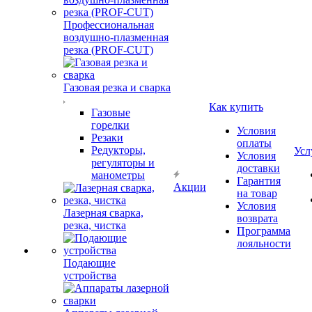
Профессиональная
воздушно-плазменная
резка (PROF-CUT)
Газовая резка и сварка
Как купить
Газовые
горелки
Условия
Резаки
оплаты
Редукторы,
Усл
Условия
регуляторы и
доставки
манометры
Гарантия
Акции
на товар
Условия
Лазерная сварка,
возврата
резка, чистка
Программа
лояльности
Подающие
устройства