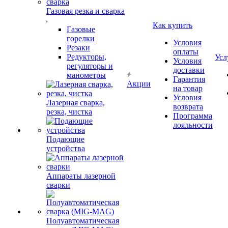
Газовая резка и сварка
Как купить
Газовые
горелки
Условия
Резаки
оплаты
Редукторы,
Усл
Условия
регуляторы и
доставки
манометры
Гарантия
Акции
на товар
Условия
Лазерная сварка,
возврата
резка, чистка
Программа
лояльности
Подающие
устройства
Аппараты лазерной
сварки
Полуавтоматическая