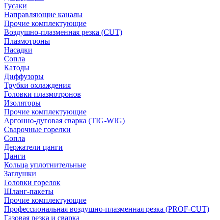
Гусаки
Направляющие каналы
Прочие комплектующие
Воздушно-плазменная резка (CUT)
Плазмотроны
Насадки
Сопла
Катоды
Диффузоры
Трубки охлаждения
Головки плазмотронов
Изоляторы
Прочие комплектующие
Аргонно-дуговая сварка (TIG-WIG)
Сварочные горелки
Сопла
Держатели цанги
Цанги
Кольца уплотнительные
Заглушки
Головки горелок
Шланг-пакеты
Прочие комплектующие
Профессиональная воздушно-плазменная резка (PROF-CUT)
Газовая резка и сварка