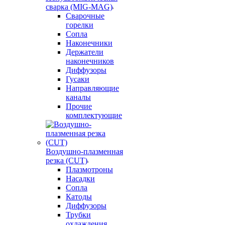
сварка (MIG-MAG)
Сварочные
горелки
Сопла
Наконечники
Держатели
наконечников
Диффузоры
Гусаки
Направляющие
каналы
Прочие
комплектующие
Воздушно-плазменная
резка (CUT)
Плазмотроны
Насадки
Сопла
Катоды
Диффузоры
Трубки
охлаждения