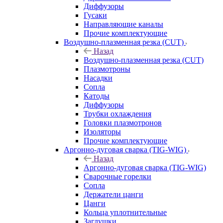
Диффузоры
Гусаки
Направляющие каналы
Прочие комплектующие
Воздушно-плазменная резка (CUT)
Назад
Воздушно-плазменная резка (CUT)
Плазмотроны
Насадки
Сопла
Катоды
Диффузоры
Трубки охлаждения
Головки плазмотронов
Изоляторы
Прочие комплектующие
Аргонно-дуговая сварка (TIG-WIG)
Назад
Аргонно-дуговая сварка (TIG-WIG)
Сварочные горелки
Сопла
Держатели цанги
Цанги
Кольца уплотнительные
Заглушки