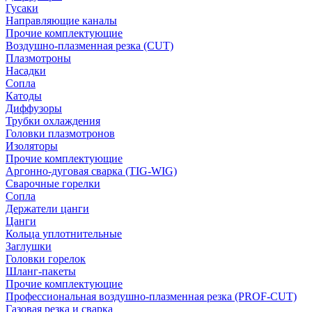
Гусаки
Направляющие каналы
Прочие комплектующие
Воздушно-плазменная резка (CUT)
Плазмотроны
Насадки
Сопла
Катоды
Диффузоры
Трубки охлаждения
Головки плазмотронов
Изоляторы
Прочие комплектующие
Аргонно-дуговая сварка (TIG-WIG)
Сварочные горелки
Сопла
Держатели цанги
Цанги
Кольца уплотнительные
Заглушки
Головки горелок
Шланг-пакеты
Прочие комплектующие
Профессиональная воздушно-плазменная резка (PROF-CUT)
Газовая резка и сварка