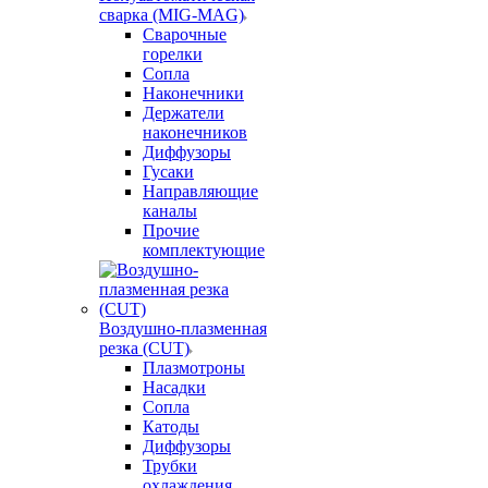
сварка (MIG-MAG)
Сварочные
горелки
Сопла
Наконечники
Держатели
наконечников
Диффузоры
Гусаки
Направляющие
каналы
Прочие
комплектующие
Воздушно-плазменная
резка (CUT)
Плазмотроны
Насадки
Сопла
Катоды
Диффузоры
Трубки
охлаждения