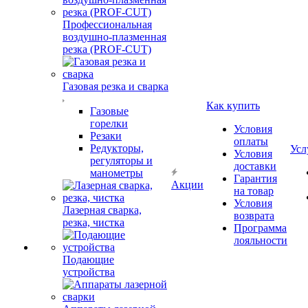
Профессиональная
воздушно-плазменная
резка (PROF-CUT)
Газовая резка и сварка
Как купить
Газовые
горелки
Условия
Резаки
оплаты
Редукторы,
Усл
Условия
регуляторы и
доставки
манометры
Гарантия
Акции
на товар
Условия
Лазерная сварка,
возврата
резка, чистка
Программа
лояльности
Подающие
устройства