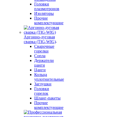
Головки
плазмотронов
Изоляторы
Прочие
комплектующие
Аргонно-дуговая
сварка (TIG-WIG)
Сварочные
горелки
Сопла
Держатели
цанги
Цанги
Кольца
уплотнительные
Заглушки
Головки
горелок
Шланг-пакеты
Прочие
комплектующие