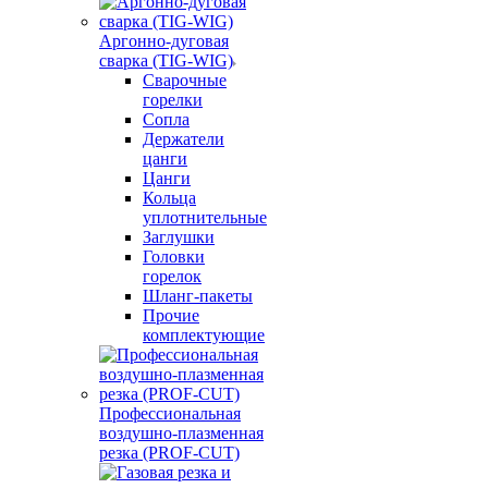
Аргонно-дуговая
сварка (TIG-WIG)
Сварочные
горелки
Сопла
Держатели
цанги
Цанги
Кольца
уплотнительные
Заглушки
Головки
горелок
Шланг-пакеты
Прочие
комплектующие
Профессиональная
воздушно-плазменная
резка (PROF-CUT)