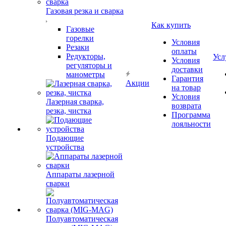
Газовая резка и сварка
Как купить
Газовые
горелки
Условия
Резаки
оплаты
Редукторы,
Усл
Условия
регуляторы и
доставки
манометры
Гарантия
Акции
на товар
Условия
Лазерная сварка,
возврата
резка, чистка
Программа
лояльности
Подающие
устройства
Аппараты лазерной
сварки
Полуавтоматическая