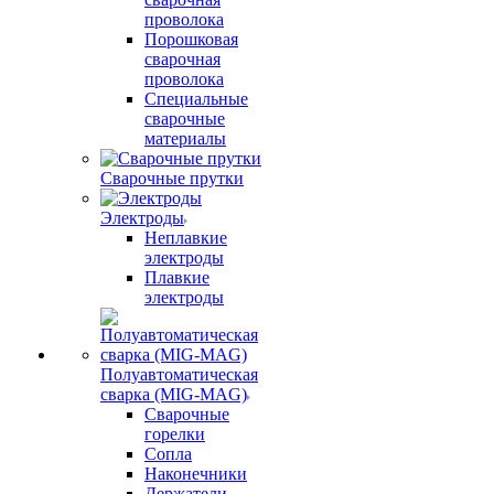
проволока
Порошковая
сварочная
проволока
Специальные
сварочные
материалы
Сварочные прутки
Электроды
Неплавкие
электроды
Плавкие
электроды
Полуавтоматическая
сварка (MIG-MAG)
Сварочные
горелки
Сопла
Наконечники
Держатели