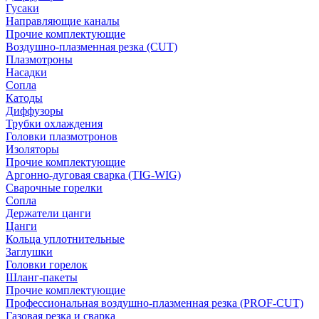
Гусаки
Направляющие каналы
Прочие комплектующие
Воздушно-плазменная резка (CUT)
Плазмотроны
Насадки
Сопла
Катоды
Диффузоры
Трубки охлаждения
Головки плазмотронов
Изоляторы
Прочие комплектующие
Аргонно-дуговая сварка (TIG-WIG)
Сварочные горелки
Сопла
Держатели цанги
Цанги
Кольца уплотнительные
Заглушки
Головки горелок
Шланг-пакеты
Прочие комплектующие
Профессиональная воздушно-плазменная резка (PROF-CUT)
Газовая резка и сварка