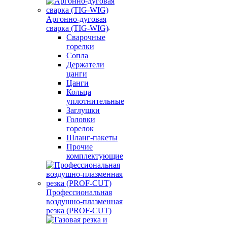
Аргонно-дуговая
сварка (TIG-WIG)
Сварочные
горелки
Сопла
Держатели
цанги
Цанги
Кольца
уплотнительные
Заглушки
Головки
горелок
Шланг-пакеты
Прочие
комплектующие
Профессиональная
воздушно-плазменная
резка (PROF-CUT)