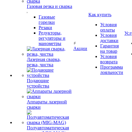
Газовая резка и сварка
Как купить
Газовые
горелки
Условия
Резаки
оплаты
Редукторы,
Усл
Условия
регуляторы и
доставки
манометры
Гарантия
Акции
на товар
Условия
Лазерная сварка,
возврата
резка, чистка
Программа
лояльности
Подающие
устройства
Аппараты лазерной
сварки
Полуавтоматическая