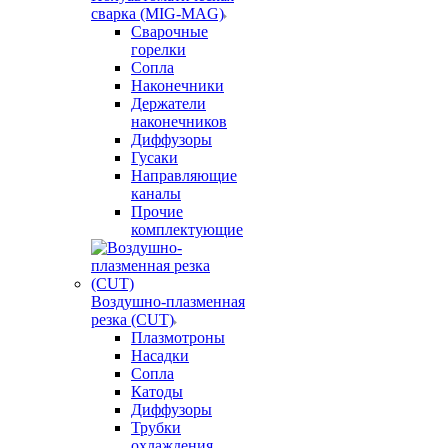
сварка (MIG-MAG)
Сварочные
горелки
Сопла
Наконечники
Держатели
наконечников
Диффузоры
Гусаки
Направляющие
каналы
Прочие
комплектующие
Воздушно-плазменная
резка (CUT)
Плазмотроны
Насадки
Сопла
Катоды
Диффузоры
Трубки
охлаждения