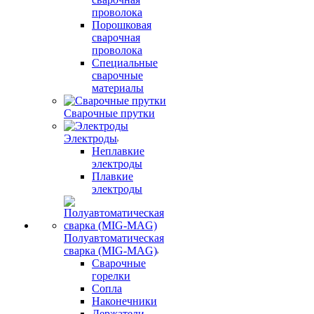
проволока
Порошковая
сварочная
проволока
Специальные
сварочные
материалы
Сварочные прутки
Электроды
Неплавкие
электроды
Плавкие
электроды
Полуавтоматическая
сварка (MIG-MAG)
Сварочные
горелки
Сопла
Наконечники
Держатели