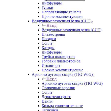
Диффузоры
Гусаки
Направляющие каналы
Прочие комплектующие
Воздушно-плазменная резка (CUT)
Назад
Воздушно-плазменная резка (CUT)
Плазмотроны
Насадки
Сопла
Катоды
Диффузоры
Трубки охлаждения
Головки плазмотронов
Изоляторы
Прочие комплектующие
Аргонно-дуговая сварка (TIG-WIG)
Назад
Аргонно-дуговая сварка (TIG-WIG)
Сварочные горелки
Сопла
Держатели цанги
Цанги
Кольца уплотнительные
Заглушки