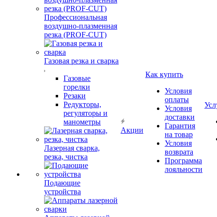
Профессиональная
воздушно-плазменная
резка (PROF-CUT)
Газовая резка и сварка
Как купить
Газовые
горелки
Условия
Резаки
оплаты
Редукторы,
Усл
Условия
регуляторы и
доставки
манометры
Гарантия
Акции
на товар
Условия
Лазерная сварка,
возврата
резка, чистка
Программа
лояльности
Подающие
устройства