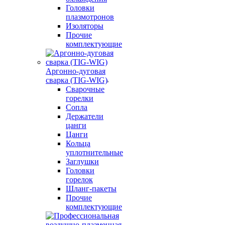
Головки
плазмотронов
Изоляторы
Прочие
комплектующие
Аргонно-дуговая
сварка (TIG-WIG)
Сварочные
горелки
Сопла
Держатели
цанги
Цанги
Кольца
уплотнительные
Заглушки
Головки
горелок
Шланг-пакеты
Прочие
комплектующие