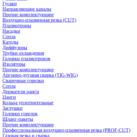
Гусаки
Направляющие каналы
Прочие комплектующие
Воздушно-плазменная резка (CUT)
Плазмотроны
Насадки
Сопла
Катоды
Диффузоры
Трубки охлаждения
Головки плазмотронов
Изоляторы
Прочие комплектующие
Аргонно-дуговая сварка (TIG-WIG)
Сварочные горелки
Сопла
Держатели цанги
Цанги
Кольца уплотнительные
Заглушки
Головки горелок
Шланг-пакеты
Прочие комплектующие
Профессиональная воздушно-плазменная резка (PROF-CUT)
Газовая резка и сварка