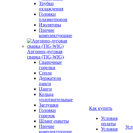
Трубки
охлаждения
Головки
плазмотронов
Изоляторы
Прочие
комплектующие
Аргонно-дуговая
сварка (TIG-WIG)
Сварочные
горелки
Сопла
Держатели
цанги
Цанги
Кольца
уплотнительные
Заглушки
Как купить
Головки
горелок
Условия
Шланг-пакеты
оплаты
Прочие
Усл
Условия
комплектующие