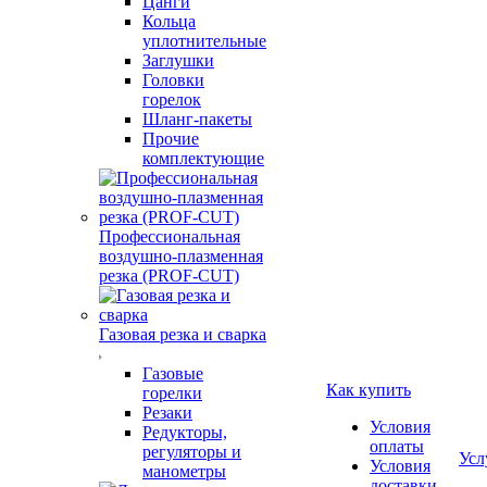
Цанги
Кольца
уплотнительные
Заглушки
Головки
горелок
Шланг-пакеты
Прочие
комплектующие
Профессиональная
воздушно-плазменная
резка (PROF-CUT)
Газовая резка и сварка
Газовые
Как купить
горелки
Резаки
Условия
Редукторы,
оплаты
регуляторы и
Усл
Условия
манометры
доставки