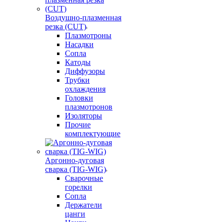
Воздушно-плазменная
резка (CUT)
Плазмотроны
Насадки
Сопла
Катоды
Диффузоры
Трубки
охлаждения
Головки
плазмотронов
Изоляторы
Прочие
комплектующие
Аргонно-дуговая
сварка (TIG-WIG)
Сварочные
горелки
Сопла
Держатели
цанги