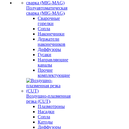
Полуавтоматическая
сварка (MIG-MAG)
Сварочные
горелки
Сопла
Наконечники
Держатели
наконечников
Диффузоры
Гусаки
Направляющие
каналы
Прочие
комплектующие
Воздушно-плазменная
резка (CUT)
Плазмотроны
Насадки
Сопла
Катоды
Диффузоры