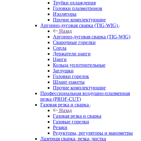
Трубки охлаждения
Головки плазмотронов
Изоляторы
Прочие комплектующие
Аргонно-дуговая сварка (TIG-WIG)
Назад
Аргонно-дуговая сварка (TIG-WIG)
Сварочные горелки
Сопла
Держатели цанги
Цанги
Кольца уплотнительные
Заглушки
Головки горелок
Шланг-пакеты
Прочие комплектующие
Профессиональная воздушно-плазменная
резка (PROF-CUT)
Газовая резка и сварка
Назад
Газовая резка и сварка
Газовые горелки
Резаки
Редукторы, регуляторы и манометры
Лазерная сварка, резка, чистка