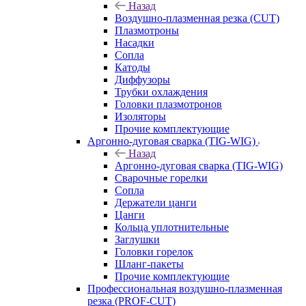
Назад
Воздушно-плазменная резка (CUT)
Плазмотроны
Насадки
Сопла
Катоды
Диффузоры
Трубки охлаждения
Головки плазмотронов
Изоляторы
Прочие комплектующие
Аргонно-дуговая сварка (TIG-WIG)
Назад
Аргонно-дуговая сварка (TIG-WIG)
Сварочные горелки
Сопла
Держатели цанги
Цанги
Кольца уплотнительные
Заглушки
Головки горелок
Шланг-пакеты
Прочие комплектующие
Профессиональная воздушно-плазменная
резка (PROF-CUT)