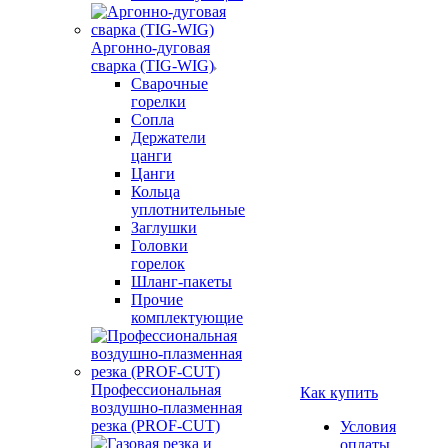
Аргонно-дуговая
сварка (TIG-WIG)
Сварочные
горелки
Сопла
Держатели
цанги
Цанги
Кольца
уплотнительные
Заглушки
Головки
горелок
Шланг-пакеты
Прочие
комплектующие
Профессиональная
Как купить
воздушно-плазменная
резка (PROF-CUT)
Условия
оплаты