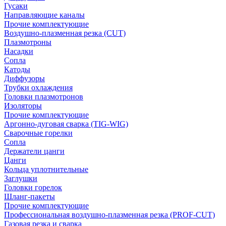
Гусаки
Направляющие каналы
Прочие комплектующие
Воздушно-плазменная резка (CUT)
Плазмотроны
Насадки
Сопла
Катоды
Диффузоры
Трубки охлаждения
Головки плазмотронов
Изоляторы
Прочие комплектующие
Аргонно-дуговая сварка (TIG-WIG)
Сварочные горелки
Сопла
Держатели цанги
Цанги
Кольца уплотнительные
Заглушки
Головки горелок
Шланг-пакеты
Прочие комплектующие
Профессиональная воздушно-плазменная резка (PROF-CUT)
Газовая резка и сварка