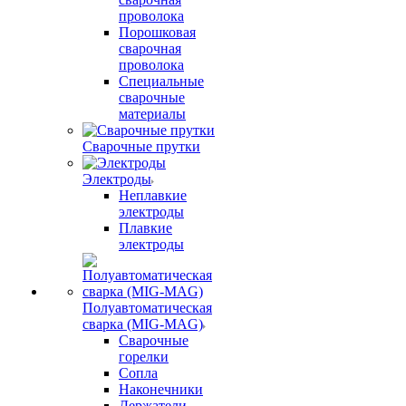
проволока
Порошковая
сварочная
проволока
Специальные
сварочные
материалы
Сварочные прутки
Электроды
Неплавкие
электроды
Плавкие
электроды
Полуавтоматическая
сварка (MIG-MAG)
Сварочные
горелки
Сопла
Наконечники
Держатели