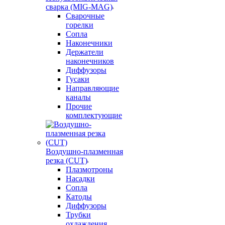
сварка (MIG-MAG)
Сварочные
горелки
Сопла
Наконечники
Держатели
наконечников
Диффузоры
Гусаки
Направляющие
каналы
Прочие
комплектующие
Воздушно-плазменная
резка (CUT)
Плазмотроны
Насадки
Сопла
Катоды
Диффузоры
Трубки
охлаждения