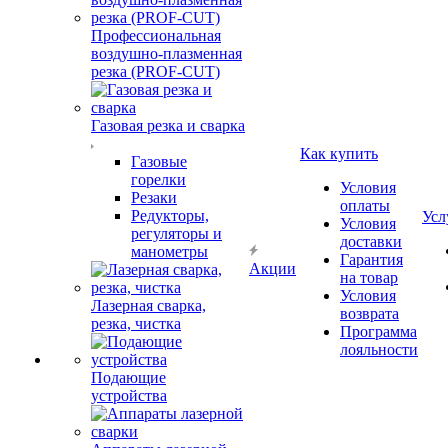
Профессиональная
воздушно-плазменная
резка (PROF-CUT)
Газовая резка и сварка
Как купить
Газовые
горелки
Условия
Резаки
оплаты
Редукторы,
Усл
Условия
регуляторы и
доставки
манометры
Гарантия
Акции
на товар
Условия
Лазерная сварка,
возврата
резка, чистка
Программа
лояльности
Подающие
устройства