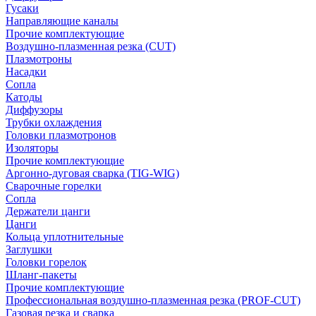
Гусаки
Направляющие каналы
Прочие комплектующие
Воздушно-плазменная резка (CUT)
Плазмотроны
Насадки
Сопла
Катоды
Диффузоры
Трубки охлаждения
Головки плазмотронов
Изоляторы
Прочие комплектующие
Аргонно-дуговая сварка (TIG-WIG)
Сварочные горелки
Сопла
Держатели цанги
Цанги
Кольца уплотнительные
Заглушки
Головки горелок
Шланг-пакеты
Прочие комплектующие
Профессиональная воздушно-плазменная резка (PROF-CUT)
Газовая резка и сварка