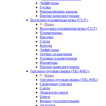
Диффузоры
Гусаки
Направляющие каналы
Прочие комплектующие
Воздушно-плазменная резка (CUT)
Назад
Воздушно-плазменная резка (CUT)
Плазмотроны
Насадки
Сопла
Катоды
Диффузоры
Трубки охлаждения
Головки плазмотронов
Изоляторы
Прочие комплектующие
Аргонно-дуговая сварка (TIG-WIG)
Назад
Аргонно-дуговая сварка (TIG-WIG)
Сварочные горелки
Сопла
Держатели цанги
Цанги
Кольца уплотнительные
Заглушки