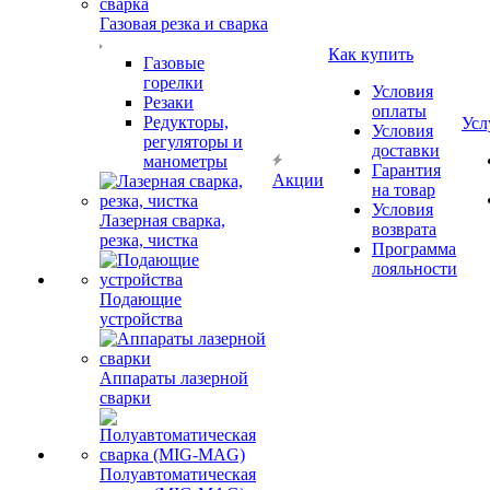
Газовая резка и сварка
Как купить
Газовые
горелки
Условия
Резаки
оплаты
Редукторы,
Усл
Условия
регуляторы и
доставки
манометры
Гарантия
Акции
на товар
Условия
Лазерная сварка,
возврата
резка, чистка
Программа
лояльности
Подающие
устройства
Аппараты лазерной
сварки
Полуавтоматическая