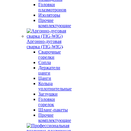
Головки
плазмотронов
Изоляторы
Прочие
комплектующие
Аргонно-дуговая
сварка (TIG-WIG)
Сварочные
горелки
Сопла
Держатели
цанги
Цанги
Кольца
уплотнительные
Заглушки
Головки
горелок
Шланг-пакеты
Прочие
комплектующие