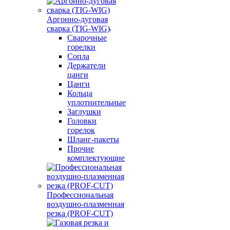
Аргонно-дуговая
сварка (TIG-WIG)
Сварочные
горелки
Сопла
Держатели
цанги
Цанги
Кольца
уплотнительные
Заглушки
Головки
горелок
Шланг-пакеты
Прочие
комплектующие
Профессиональная
воздушно-плазменная
резка (PROF-CUT)