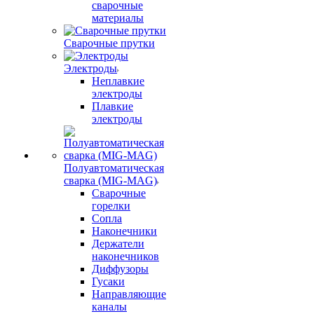
сварочные
материалы
Сварочные прутки
Электроды
Неплавкие
электроды
Плавкие
электроды
Полуавтоматическая
сварка (MIG-MAG)
Сварочные
горелки
Сопла
Наконечники
Держатели
наконечников
Диффузоры
Гусаки
Направляющие
каналы