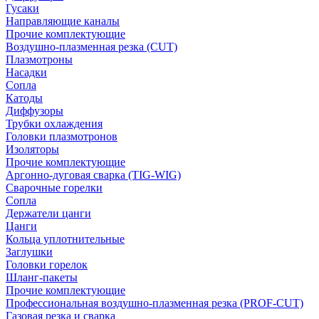
Гусаки
Направляющие каналы
Прочие комплектующие
Воздушно-плазменная резка (CUT)
Плазмотроны
Насадки
Сопла
Катоды
Диффузоры
Трубки охлаждения
Головки плазмотронов
Изоляторы
Прочие комплектующие
Аргонно-дуговая сварка (TIG-WIG)
Сварочные горелки
Сопла
Держатели цанги
Цанги
Кольца уплотнительные
Заглушки
Головки горелок
Шланг-пакеты
Прочие комплектующие
Профессиональная воздушно-плазменная резка (PROF-CUT)
Газовая резка и сварка