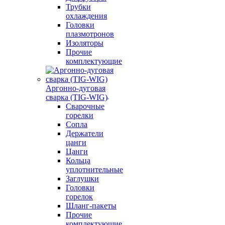
Трубки
охлаждения
Головки
плазмотронов
Изоляторы
Прочие
комплектующие
Аргонно-дуговая
сварка (TIG-WIG)
Сварочные
горелки
Сопла
Держатели
цанги
Цанги
Кольца
уплотнительные
Заглушки
Головки
горелок
Шланг-пакеты
Прочие
комплектующие