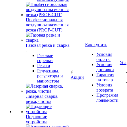
Профессиональная
воздушно-плазменная
резка (PROF-CUT)
Как купить
Газовая резка и сварка
Условия
Газовые
оплаты
горелки
Усл
Условия
Резаки
доставки
Редукторы,
Гарантия
регуляторы и
Акции
на товар
манометры
Условия
возврата
Программа
Лазерная сварка,
лояльности
резка, чистка
Подающие
устройства