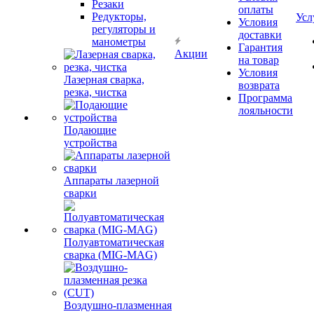
Резаки
оплаты
Редукторы,
Усл
Условия
регуляторы и
доставки
манометры
Гарантия
Акции
на товар
Условия
Лазерная сварка,
возврата
резка, чистка
Программа
лояльности
Подающие
устройства
Аппараты лазерной
сварки
Полуавтоматическая
сварка (MIG-MAG)
Воздушно-плазменная