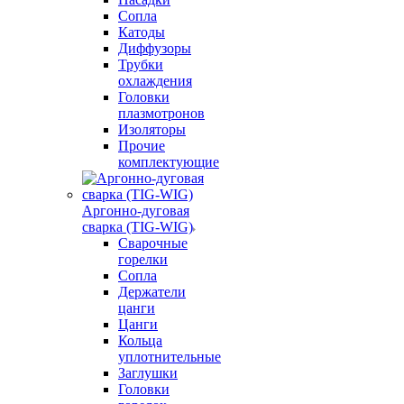
Сопла
Катоды
Диффузоры
Трубки
охлаждения
Головки
плазмотронов
Изоляторы
Прочие
комплектующие
Аргонно-дуговая
сварка (TIG-WIG)
Сварочные
горелки
Сопла
Держатели
цанги
Цанги
Кольца
уплотнительные
Заглушки
Головки