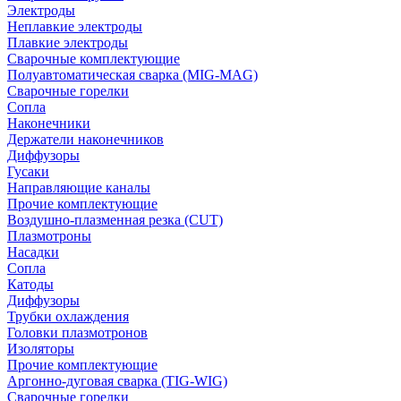
Электроды
Неплавкие электроды
Плавкие электроды
Сварочные комплектующие
Полуавтоматическая сварка (MIG-MAG)
Сварочные горелки
Сопла
Наконечники
Держатели наконечников
Диффузоры
Гусаки
Направляющие каналы
Прочие комплектующие
Воздушно-плазменная резка (CUT)
Плазмотроны
Насадки
Сопла
Катоды
Диффузоры
Трубки охлаждения
Головки плазмотронов
Изоляторы
Прочие комплектующие
Аргонно-дуговая сварка (TIG-WIG)
Сварочные горелки