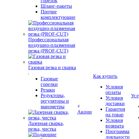
горелок
Шланг-пакеты
Прочие
комплектующие
Профессиональная
воздушно-плазменная
резка (PROF-CUT)
Газовая резка и сварка
Как купить
Газовые
горелки
Условия
Резаки
оплаты
Редукторы,
Усл
Условия
регуляторы и
доставки
манометры
Гарантия
Акции
на товар
Условия
Лазерная сварка,
возврата
резка, чистка
Программа
лояльности