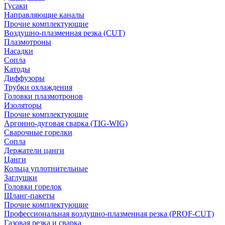
Гусаки
Направляющие каналы
Прочие комплектующие
Воздушно-плазменная резка (CUT)
Плазмотроны
Насадки
Сопла
Катоды
Диффузоры
Трубки охлаждения
Головки плазмотронов
Изоляторы
Прочие комплектующие
Аргонно-дуговая сварка (TIG-WIG)
Сварочные горелки
Сопла
Держатели цанги
Цанги
Кольца уплотнительные
Заглушки
Головки горелок
Шланг-пакеты
Прочие комплектующие
Профессиональная воздушно-плазменная резка (PROF-CUT)
Газовая резка и сварка