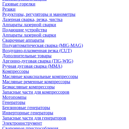
Газовые горелки
Резаки
Редукторы, регуляторы и манометры
Лазерная сварка, резка, чистка
Аппараты лазерной сварки
Подающие устройства
Аппараты лазерной сварки
Сварочные аппараты
Полуавтоматическая сварка (MIG-MAG)
Воздушно-плазменная резка (CUT)
Дополнительные товары
Аргонно-дуговая сварка (TIG-WIG)
Ручная дуговая сварка (MMA)
Компрессоры
Масляные коаксиальные компрессоры
Масляные ременные компрессоры
Безмасляные компрессоры
Запасные части для компрессоров
Мотопомпы
Генераторы
Бензиновые генераторы
Инверторные генераторы
Запасные части для генераторов
Электроинструмент
Сварочные приспособления