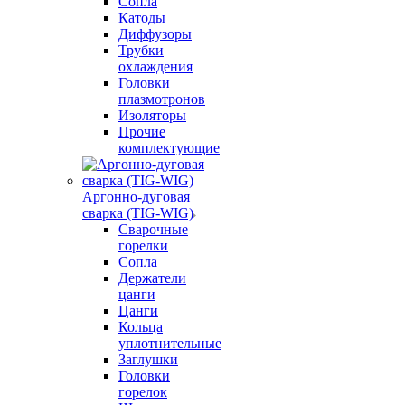
Сопла
Катоды
Диффузоры
Трубки
охлаждения
Головки
плазмотронов
Изоляторы
Прочие
комплектующие
Аргонно-дуговая
сварка (TIG-WIG)
Сварочные
горелки
Сопла
Держатели
цанги
Цанги
Кольца
уплотнительные
Заглушки
Головки
горелок