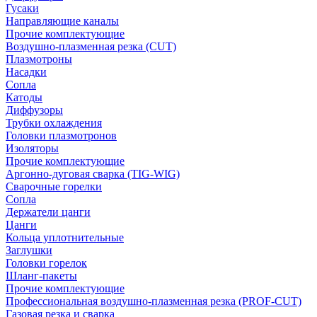
Гусаки
Направляющие каналы
Прочие комплектующие
Воздушно-плазменная резка (CUT)
Плазмотроны
Насадки
Сопла
Катоды
Диффузоры
Трубки охлаждения
Головки плазмотронов
Изоляторы
Прочие комплектующие
Аргонно-дуговая сварка (TIG-WIG)
Сварочные горелки
Сопла
Держатели цанги
Цанги
Кольца уплотнительные
Заглушки
Головки горелок
Шланг-пакеты
Прочие комплектующие
Профессиональная воздушно-плазменная резка (PROF-CUT)
Газовая резка и сварка