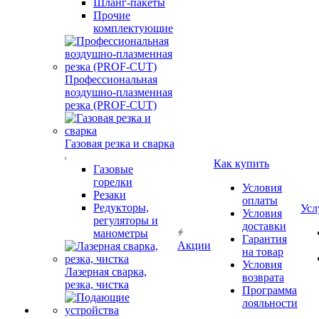
Шланг-пакеты
Прочие
комплектующие
Профессиональная
воздушно-плазменная
резка (PROF-CUT)
Газовая резка и сварка
Как купить
Газовые
горелки
Условия
Резаки
оплаты
Редукторы,
Усл
Условия
регуляторы и
доставки
манометры
Гарантия
Акции
на товар
Условия
Лазерная сварка,
возврата
резка, чистка
Программа
лояльности