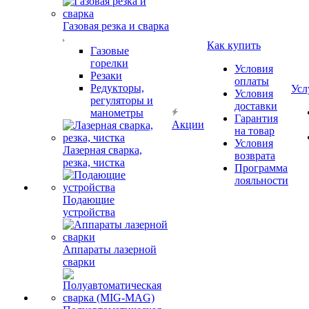
Газовая резка и сварка
Как купить
Газовые
горелки
Условия
Резаки
оплаты
Редукторы,
Усл
Условия
регуляторы и
доставки
манометры
Гарантия
Акции
на товар
Условия
Лазерная сварка,
возврата
резка, чистка
Программа
лояльности
Подающие
устройства
Аппараты лазерной
сварки