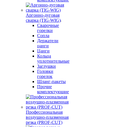
Аргонно-дуговая
сварка (TIG-WIG)
Сварочные
горелки
Сопла
Держатели
цанги
Цанги
Кольца
уплотнительные
Заглушки
Головки
горелок
Шланг-пакеты
Прочие
комплектующие
Профессиональная
воздушно-плазменная
резка (PROF-CUT)