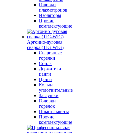
Головки
плазмотронов
Изоляторы
Прочие
комплектующие
Аргонно-дуговая
сварка (TIG-WIG)
Сварочные
горелки
Сопла
Держатели
цанги
Цанги
Кольца
уплотнительные
Заглушки
Головки
горелок
Шланг-пакеты
Прочие
комплектующие