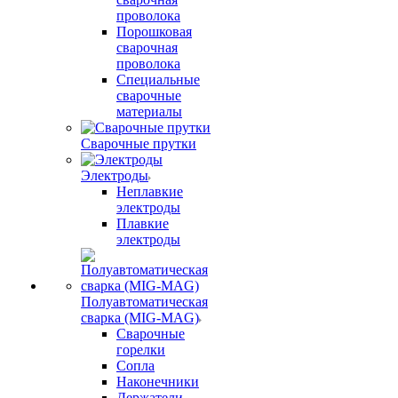
проволока
Порошковая
сварочная
проволока
Специальные
сварочные
материалы
Сварочные прутки
Электроды
Неплавкие
электроды
Плавкие
электроды
Полуавтоматическая
сварка (MIG-MAG)
Сварочные
горелки
Сопла
Наконечники
Держатели