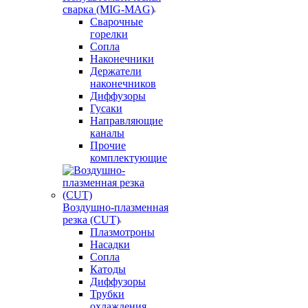
сварка (MIG-MAG)
Сварочные
горелки
Сопла
Наконечники
Держатели
наконечников
Диффузоры
Гусаки
Направляющие
каналы
Прочие
комплектующие
Воздушно-плазменная
резка (CUT)
Плазмотроны
Насадки
Сопла
Катоды
Диффузоры
Трубки
охлаждения