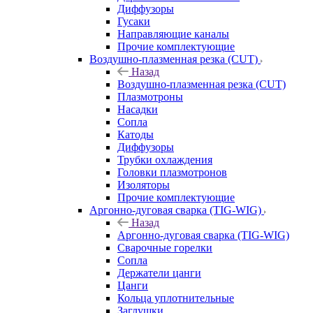
Диффузоры
Гусаки
Направляющие каналы
Прочие комплектующие
Воздушно-плазменная резка (CUT)
Назад
Воздушно-плазменная резка (CUT)
Плазмотроны
Насадки
Сопла
Катоды
Диффузоры
Трубки охлаждения
Головки плазмотронов
Изоляторы
Прочие комплектующие
Аргонно-дуговая сварка (TIG-WIG)
Назад
Аргонно-дуговая сварка (TIG-WIG)
Сварочные горелки
Сопла
Держатели цанги
Цанги
Кольца уплотнительные
Заглушки