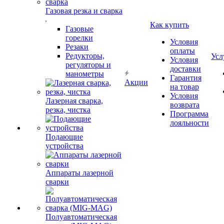
Газовая резка и сварка
Как купить
Газовые
горелки
Условия
Резаки
оплаты
Редукторы,
Усл
Условия
регуляторы и
доставки
манометры
Гарантия
Акции
на товар
Условия
Лазерная сварка,
возврата
резка, чистка
Программа
лояльности
Подающие
устройства
Аппараты лазерной
сварки
Полуавтоматическая