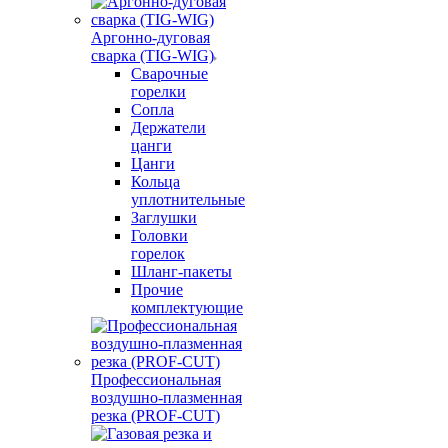
Аргонно-дуговая
сварка (TIG-WIG)
Сварочные
горелки
Сопла
Держатели
цанги
Цанги
Кольца
уплотнительные
Заглушки
Головки
горелок
Шланг-пакеты
Прочие
комплектующие
Профессиональная
воздушно-плазменная
резка (PROF-CUT)