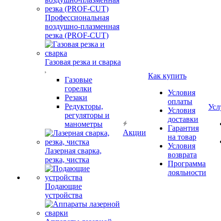
Профессиональная
воздушно-плазменная
резка (PROF-CUT)
Газовая резка и сварка
Как купить
Газовые
горелки
Условия
Резаки
оплаты
Редукторы,
Усл
Условия
регуляторы и
доставки
манометры
Гарантия
Акции
на товар
Условия
Лазерная сварка,
возврата
резка, чистка
Программа
лояльности
Подающие
устройства