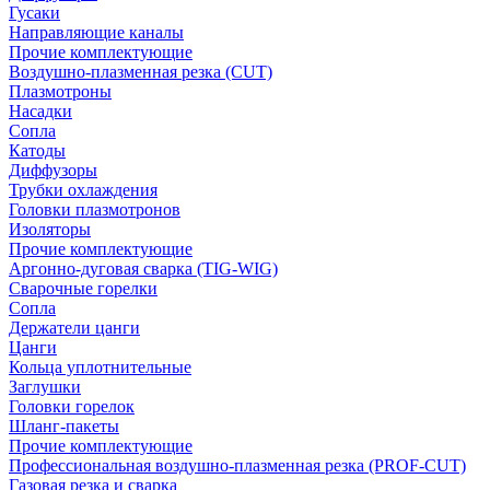
Гусаки
Направляющие каналы
Прочие комплектующие
Воздушно-плазменная резка (CUT)
Плазмотроны
Насадки
Сопла
Катоды
Диффузоры
Трубки охлаждения
Головки плазмотронов
Изоляторы
Прочие комплектующие
Аргонно-дуговая сварка (TIG-WIG)
Сварочные горелки
Сопла
Держатели цанги
Цанги
Кольца уплотнительные
Заглушки
Головки горелок
Шланг-пакеты
Прочие комплектующие
Профессиональная воздушно-плазменная резка (PROF-CUT)
Газовая резка и сварка