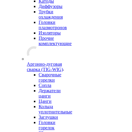
Катоды
Диффузоры
Трубки
охлаждения
Головки
плазмотронов
Изоляторы
Прочие
комплектующие
Аргонно-дуговая
сварка (TIG-WIG)
Сварочные
горелки
Сопла
Держатели
цанги
Цанги
Кольца
уплотнительные
Заглушки
Головки
горелок