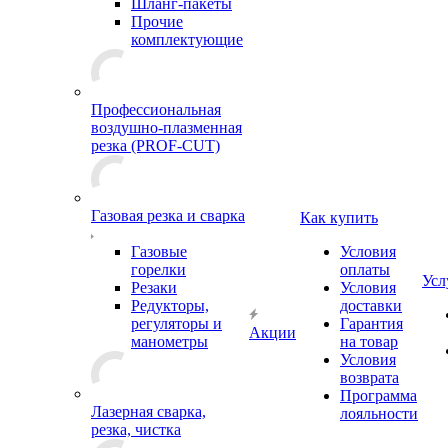
Шланг-пакеты
Прочие
комплектующие
Профессиональная
воздушно-плазменная
резка (PROF-CUT)
Газовая резка и сварка
Как купить
Газовые
Условия
горелки
оплаты
Усл
Резаки
Условия
Редукторы,
доставки
регуляторы и
Гарантия
Акции
манометры
на товар
Условия
возврата
Программа
Лазерная сварка,
лояльности
резка, чистка