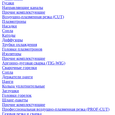
Гусаки
Направляющие каналы
Прочие комплектующие
Воздушно-плазменная резка (CUT)
Плазмотроны
Насадки
Сопла
Катоды
Диффузоры
Трубки охлаждения
Головки плазмотронов
Изоляторы
Прочие комплектующие
Аргонно-дуговая сварка (TIG-WIG)
Сварочные горелки
Сопла
Держатели цанги
Цанги
Кольца уплотнительные
Заглушки
Головки горелок
Шланг-пакеты
Прочие комплектующие
Профессиональная воздушно-плазменная резка (PROF-CUT)
Газовая резка и сварка