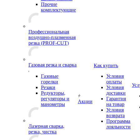
Прочие
комплектующие
Профессиональная
воздушно-плазменная
резка (PROF-CUT)
Газовая резка и сварка
Как купить
Газовые
Условия
горелки
оплаты
Усл
Резаки
Условия
Редукторы,
доставки
регуляторы и
Гарантия
Акции
манометры
на товар
Условия
возврата
Программа
Лазерная сварка,
лояльности
резка, чистка