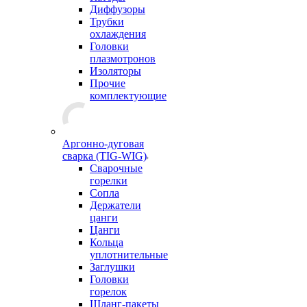
Диффузоры
Трубки
охлаждения
Головки
плазмотронов
Изоляторы
Прочие
комплектующие
Аргонно-дуговая
сварка (TIG-WIG)
Сварочные
горелки
Сопла
Держатели
цанги
Цанги
Кольца
уплотнительные
Заглушки
Головки
горелок
Шланг-пакеты