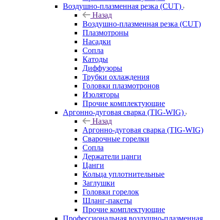
Воздушно-плазменная резка (CUT)
Назад
Воздушно-плазменная резка (CUT)
Плазмотроны
Насадки
Сопла
Катоды
Диффузоры
Трубки охлаждения
Головки плазмотронов
Изоляторы
Прочие комплектующие
Аргонно-дуговая сварка (TIG-WIG)
Назад
Аргонно-дуговая сварка (TIG-WIG)
Сварочные горелки
Сопла
Держатели цанги
Цанги
Кольца уплотнительные
Заглушки
Головки горелок
Шланг-пакеты
Прочие комплектующие
Профессиональная воздушно-плазменная