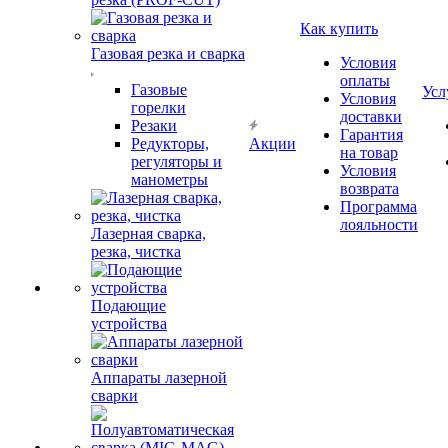
Как купить
Газовая резка и сварка
Условия
оплаты
Газовые
Усл
Условия
горелки
доставки
Резаки
Гарантия
Редукторы,
Акции
на товар
регуляторы и
Условия
манометры
возврата
Программа
лояльности
Лазерная сварка,
резка, чистка
Подающие
устройства
Аппараты лазерной
сварки