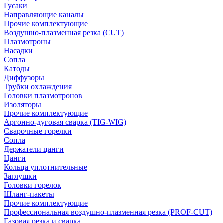
Гусаки
Направляющие каналы
Прочие комплектующие
Воздушно-плазменная резка (CUT)
Плазмотроны
Насадки
Сопла
Катоды
Диффузоры
Трубки охлаждения
Головки плазмотронов
Изоляторы
Прочие комплектующие
Аргонно-дуговая сварка (TIG-WIG)
Сварочные горелки
Сопла
Держатели цанги
Цанги
Кольца уплотнительные
Заглушки
Головки горелок
Шланг-пакеты
Прочие комплектующие
Профессиональная воздушно-плазменная резка (PROF-CUT)
Газовая резка и сварка