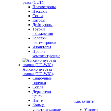
резка (CUT)
Плазмотроны
Насадки
Сопла
Катоды
Диффузоры
Трубки
охлаждения
Головки
плазмотронов
Изоляторы
Прочие
комплектующие
Аргонно-дуговая
сварка (TIG-WIG)
Сварочные
горелки
Сопла
Держатели
цанги
Цанги
Как купить
Кольца
уплотнительные
Условия