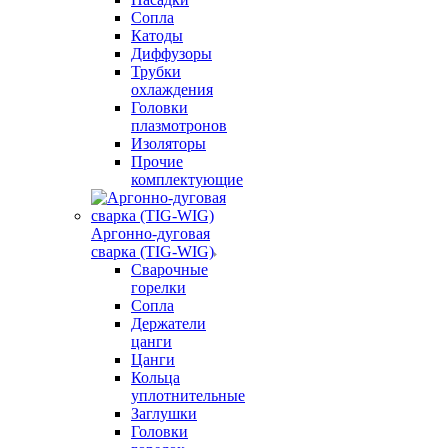
Сопла
Катоды
Диффузоры
Трубки
охлаждения
Головки
плазмотронов
Изоляторы
Прочие
комплектующие
Аргонно-дуговая
сварка (TIG-WIG)
Сварочные
горелки
Сопла
Держатели
цанги
Цанги
Кольца
уплотнительные
Заглушки
Головки