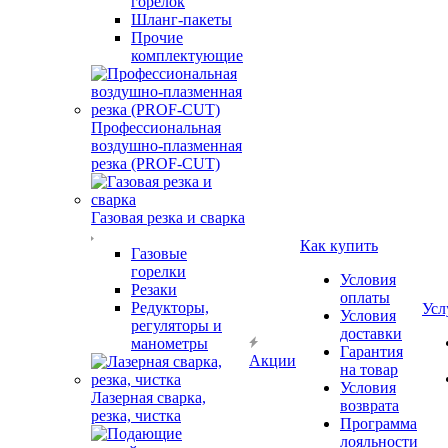
горелок
Шланг-пакеты
Прочие
комплектующие
Профессиональная
воздушно-плазменная
резка (PROF-CUT)
Газовая резка и сварка
Как купить
Газовые
горелки
Условия
Резаки
оплаты
Редукторы,
Усл
Условия
регуляторы и
доставки
манометры
Гарантия
Акции
на товар
Условия
Лазерная сварка,
возврата
резка, чистка
Программа
лояльности