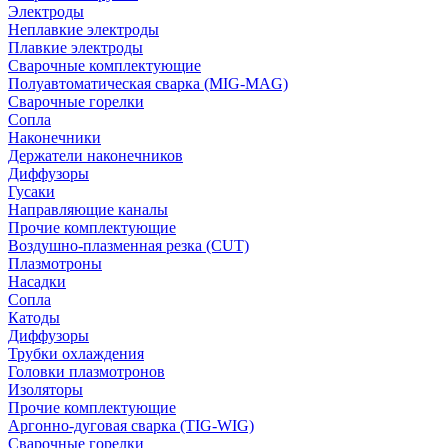
Электроды
Неплавкие электроды
Плавкие электроды
Сварочные комплектующие
Полуавтоматическая сварка (MIG-MAG)
Сварочные горелки
Сопла
Наконечники
Держатели наконечников
Диффузоры
Гусаки
Направляющие каналы
Прочие комплектующие
Воздушно-плазменная резка (CUT)
Плазмотроны
Насадки
Сопла
Катоды
Диффузоры
Трубки охлаждения
Головки плазмотронов
Изоляторы
Прочие комплектующие
Аргонно-дуговая сварка (TIG-WIG)
Сварочные горелки