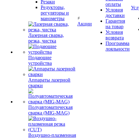
Резаки
оплаты
Редукторы,
Усл
Условия
регуляторы и
доставки
манометры
Гарантия
Акции
на товар
Условия
Лазерная сварка,
возврата
резка, чистка
Программа
лояльности
Подающие
устройства
Аппараты лазерной
сварки
Полуавтоматическая
сварка (MIG-MAG)
Воздушно-плазменная