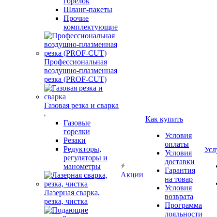
горелок
Шланг-пакеты
Прочие
комплектующие
Профессиональная
воздушно-плазменная
резка (PROF-CUT)
Газовая резка и сварка
Как купить
Газовые
горелки
Условия
Резаки
оплаты
Редукторы,
Усл
Условия
регуляторы и
доставки
манометры
Гарантия
Акции
на товар
Условия
Лазерная сварка,
возврата
резка, чистка
Программа
лояльности