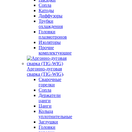
Сопла
Катоды
Диффузоры
Трубки
охлаждения
Головки
плазмотронов
Изоляторы
Прочие
комплектующие
Аргонно-дуговая
сварка (TIG-WIG)
Сварочные
горелки
Сопла
Держатели
цанги
Цанги
Кольца
уплотнительные
Заглушки
Головки