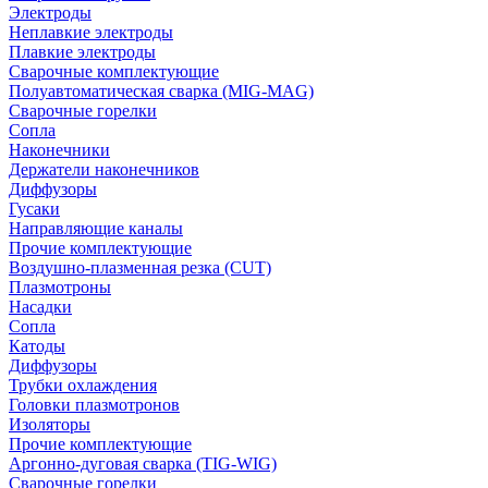
Электроды
Неплавкие электроды
Плавкие электроды
Сварочные комплектующие
Полуавтоматическая сварка (MIG-MAG)
Сварочные горелки
Сопла
Наконечники
Держатели наконечников
Диффузоры
Гусаки
Направляющие каналы
Прочие комплектующие
Воздушно-плазменная резка (CUT)
Плазмотроны
Насадки
Сопла
Катоды
Диффузоры
Трубки охлаждения
Головки плазмотронов
Изоляторы
Прочие комплектующие
Аргонно-дуговая сварка (TIG-WIG)
Сварочные горелки