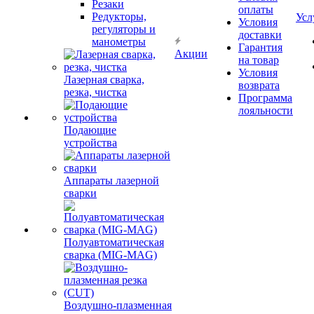
Резаки
оплаты
Редукторы,
Усл
Условия
регуляторы и
доставки
манометры
Гарантия
Акции
на товар
Условия
Лазерная сварка,
возврата
резка, чистка
Программа
лояльности
Подающие
устройства
Аппараты лазерной
сварки
Полуавтоматическая
сварка (MIG-MAG)
Воздушно-плазменная