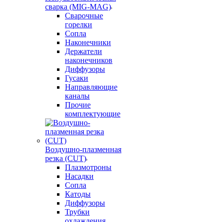
сварка (MIG-MAG)
Сварочные
горелки
Сопла
Наконечники
Держатели
наконечников
Диффузоры
Гусаки
Направляющие
каналы
Прочие
комплектующие
Воздушно-плазменная
резка (CUT)
Плазмотроны
Насадки
Сопла
Катоды
Диффузоры
Трубки
охлаждения