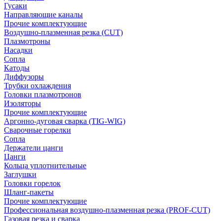
Гусаки
Направляющие каналы
Прочие комплектующие
Воздушно-плазменная резка (CUT)
Плазмотроны
Насадки
Сопла
Катоды
Диффузоры
Трубки охлаждения
Головки плазмотронов
Изоляторы
Прочие комплектующие
Аргонно-дуговая сварка (TIG-WIG)
Сварочные горелки
Сопла
Держатели цанги
Цанги
Кольца уплотнительные
Заглушки
Головки горелок
Шланг-пакеты
Прочие комплектующие
Профессиональная воздушно-плазменная резка (PROF-CUT)
Газовая резка и сварка