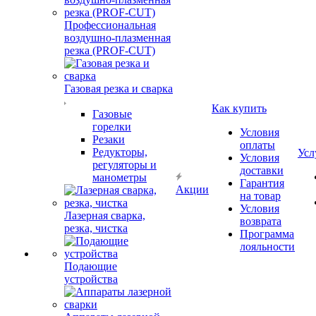
Профессиональная
воздушно-плазменная
резка (PROF-CUT)
Газовая резка и сварка
Как купить
Газовые
горелки
Условия
Резаки
оплаты
Редукторы,
Усл
Условия
регуляторы и
доставки
манометры
Гарантия
Акции
на товар
Условия
Лазерная сварка,
возврата
резка, чистка
Программа
лояльности
Подающие
устройства