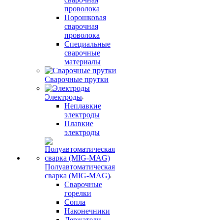
проволока
Порошковая
сварочная
проволока
Специальные
сварочные
материалы
Сварочные прутки
Электроды
Неплавкие
электроды
Плавкие
электроды
Полуавтоматическая
сварка (MIG-MAG)
Сварочные
горелки
Сопла
Наконечники
Держатели