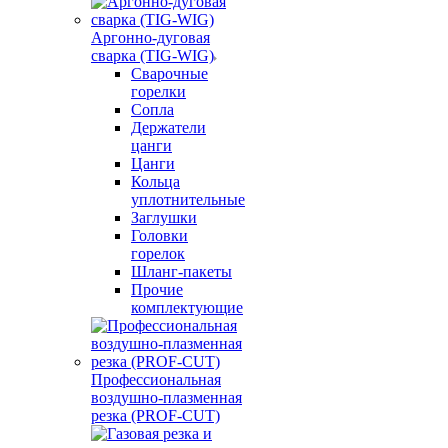
Аргонно-дуговая
сварка (TIG-WIG)
Сварочные
горелки
Сопла
Держатели
цанги
Цанги
Кольца
уплотнительные
Заглушки
Головки
горелок
Шланг-пакеты
Прочие
комплектующие
Профессиональная
воздушно-плазменная
резка (PROF-CUT)