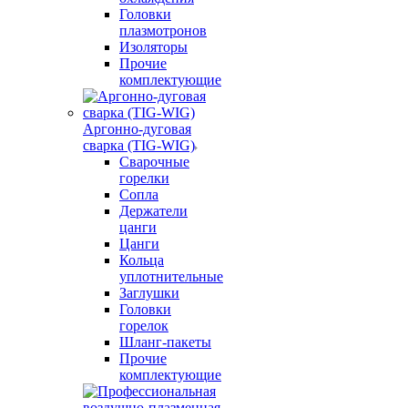
Головки
плазмотронов
Изоляторы
Прочие
комплектующие
Аргонно-дуговая
сварка (TIG-WIG)
Сварочные
горелки
Сопла
Держатели
цанги
Цанги
Кольца
уплотнительные
Заглушки
Головки
горелок
Шланг-пакеты
Прочие
комплектующие