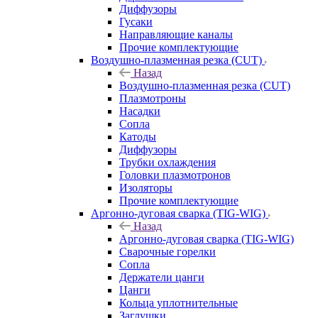
Диффузоры
Гусаки
Направляющие каналы
Прочие комплектующие
Воздушно-плазменная резка (CUT)
Назад
Воздушно-плазменная резка (CUT)
Плазмотроны
Насадки
Сопла
Катоды
Диффузоры
Трубки охлаждения
Головки плазмотронов
Изоляторы
Прочие комплектующие
Аргонно-дуговая сварка (TIG-WIG)
Назад
Аргонно-дуговая сварка (TIG-WIG)
Сварочные горелки
Сопла
Держатели цанги
Цанги
Кольца уплотнительные
Заглушки