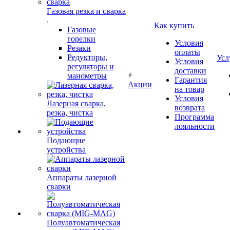
Газовая резка и сварка
Как купить
Газовые
горелки
Условия
Резаки
оплаты
Редукторы,
Усл
Условия
регуляторы и
доставки
манометры
Гарантия
Акции
на товар
Условия
Лазерная сварка,
возврата
резка, чистка
Программа
лояльности
Подающие
устройства
Аппараты лазерной
сварки
Полуавтоматическая