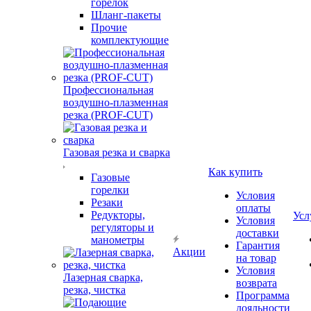
горелок
Шланг-пакеты
Прочие
комплектующие
Профессиональная
воздушно-плазменная
резка (PROF-CUT)
Газовая резка и сварка
Как купить
Газовые
горелки
Условия
Резаки
оплаты
Редукторы,
Усл
Условия
регуляторы и
доставки
манометры
Гарантия
Акции
на товар
Условия
Лазерная сварка,
возврата
резка, чистка
Программа
лояльности