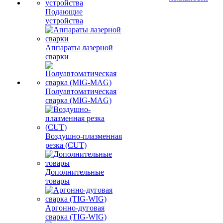
Подающие
устройства
Аппараты лазерной
сварки
Полуавтоматическая
сварка (MIG-MAG)
Воздушно-плазменная
резка (CUT)
Дополнительные
товары
Аргонно-дуговая
сварка (TIG-WIG)