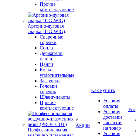
Прочие
комплектующие
Аргонно-дуговая
сварка (TIG-WIG)
Сварочные
горелки
Сопла
Держатели
цанги
Цанги
Кольца
уплотнительные
Заглушки
Головки
Как купить
горелок
Шланг-пакеты
Условия
Прочие
оплаты
комплектующие
Усл
Условия
доставки
Гарантия
Акции
на товар
Профессиональная
Условия
воздушно-плазменная