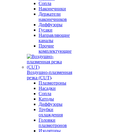
Сопла
Наконечники
Держатели
наконечников
Диффузоры
Гусаки
Направляющие
каналы
Прочие
комплектующие
Воздушно-плазменная
резка (CUT)
Плазмотроны
Насадки
Сопла
Катоды
Диффузоры
Трубки
охлаждения
Головки
плазмотронов
Изоляторы