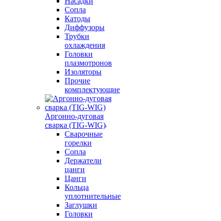
Насадки
Сопла
Катоды
Диффузоры
Трубки
охлаждения
Головки
плазмотронов
Изоляторы
Прочие
комплектующие
Аргонно-дуговая
сварка (TIG-WIG)
Сварочные
горелки
Сопла
Держатели
цанги
Цанги
Кольца
уплотнительные
Заглушки
Головки