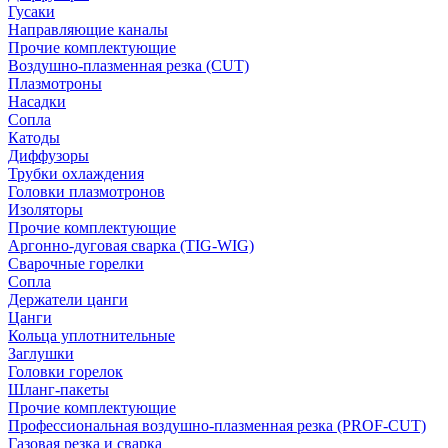
Гусаки
Направляющие каналы
Прочие комплектующие
Воздушно-плазменная резка (CUT)
Плазмотроны
Насадки
Сопла
Катоды
Диффузоры
Трубки охлаждения
Головки плазмотронов
Изоляторы
Прочие комплектующие
Аргонно-дуговая сварка (TIG-WIG)
Сварочные горелки
Сопла
Держатели цанги
Цанги
Кольца уплотнительные
Заглушки
Головки горелок
Шланг-пакеты
Прочие комплектующие
Профессиональная воздушно-плазменная резка (PROF-CUT)
Газовая резка и сварка