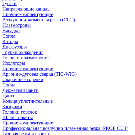
Гусаки
Направляющие каналы
Прочие комплектующие
Воздушно-плазменная резка (CUT)
Плазмотроны
Насадки
Сопла
Катоды
Диффузоры
Трубки охлаждения
Головки плазмотронов
Изоляторы
Прочие комплектующие
Аргонно-дуговая сварка (TIG-WIG)
Сварочные горелки
Сопла
Держатели цанги
Цанги
Кольца уплотнительные
Заглушки
Головки горелок
Шланг-пакеты
Прочие комплектующие
Профессиональная воздушно-плазменная резка (PROF-CUT)
Газовая резка и сварка