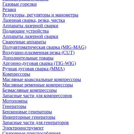
Газовые горелки
Резаки
Редукторы, регуляторы и манометры
Лазерная сварка, резка, чистка
Аппараты лазерной сварки
Подающие устройства
Аппараты лазерной сварки
Сварочные аппараты
Полуавтоматическая сварка (MIG-MAG)
Воздушно-плазменная резка (CUT)
Дополнительные товары
Аргонно-дуговая сварка (TIG-WIG)
Ручная дуговая сварка (MMA)
Компрессоры
Масляные коаксиальные компрессоры
Масляные ременные компрессоры
Безмасляные компрессоры
Запасные части для компрессоров
Мотопомпы
Генераторы
Бензиновые генераторы
Инверторные генераторы
Запасные части для генераторов
Электроинструмент
Сварочные приспособления