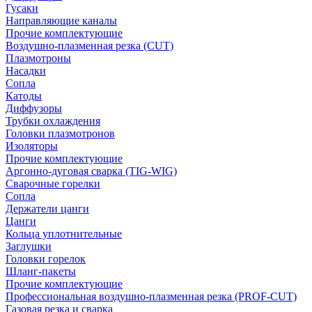
Гусаки
Направляющие каналы
Прочие комплектующие
Воздушно-плазменная резка (CUT)
Плазмотроны
Насадки
Сопла
Катоды
Диффузоры
Трубки охлаждения
Головки плазмотронов
Изоляторы
Прочие комплектующие
Аргонно-дуговая сварка (TIG-WIG)
Сварочные горелки
Сопла
Держатели цанги
Цанги
Кольца уплотнительные
Заглушки
Головки горелок
Шланг-пакеты
Прочие комплектующие
Профессиональная воздушно-плазменная резка (PROF-CUT)
Газовая резка и сварка