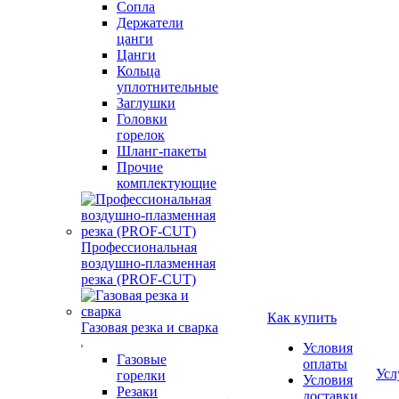
Сопла
Держатели
цанги
Цанги
Кольца
уплотнительные
Заглушки
Головки
горелок
Шланг-пакеты
Прочие
комплектующие
Профессиональная
воздушно-плазменная
резка (PROF-CUT)
Как купить
Газовая резка и сварка
Условия
Газовые
оплаты
Усл
горелки
Условия
Резаки
доставки