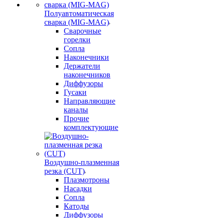
Полуавтоматическая
сварка (MIG-MAG)
Сварочные
горелки
Сопла
Наконечники
Держатели
наконечников
Диффузоры
Гусаки
Направляющие
каналы
Прочие
комплектующие
Воздушно-плазменная
резка (CUT)
Плазмотроны
Насадки
Сопла
Катоды
Диффузоры