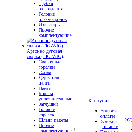
Трубки
охлаждения
Головки
плазмотронов
Изоляторы
Прочие
комплектующие
Аргонно-дуговая
сварка (TIG-WIG)
Сварочные
горелки
Сопла
Держатели
цанги
Цанги
Кольца
уплотнительные
Как купить
Заглушки
Головки
Условия
горелок
оплаты
Усл
Шланг-пакеты
Условия
Прочие
доставки
комплектующие
Гарантия